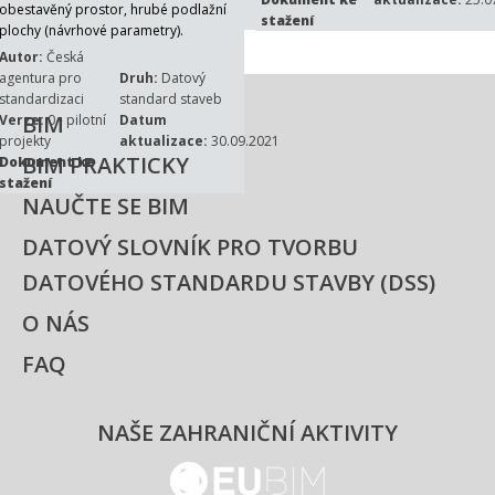
obestavěný prostor, hrubé podlažní
záznamy v DSS.
stažení
plochy (návrhové parametry).
Autor:
Česká
agentura pro
Druh:
Datový
standardizaci
standard staveb
BIM
Verze:
0 - pilotní
Datum
projekty
aktualizace:
30.09.2021
BIM PRAKTICKY
Dokument ke
stažení
NAUČTE SE BIM
DATOVÝ SLOVNÍK PRO TVORBU
DATOVÉHO STANDARDU STAVBY (DSS)
O NÁS
FAQ
NAŠE ZAHRANIČNÍ AKTIVITY