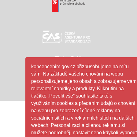
Ministerstvo průmyslu a obc
ČAS - logo
SFDI- logo
koncepcebim.gov.cz přizpůsobujeme na míru
vám. Na základě vašeho chování na webu
personalizujeme jeho obsah a zobrazujeme vám
relevantní nabídky a produkty. Kliknutím na
GDPR
|
Cookies
Copyright ©
2026
BIM
tlačítko „Povolit vše“ souhlasíte také s
využíváním cookies a předáním údajů o chování
na webu pro zobrazení cílené reklamy na
sociálních sítích a v reklamních sítích na dalších
webech. Personalizaci a cílenou reklamu si
můžete podrobněji nastavit nebo kdykoli vypnout