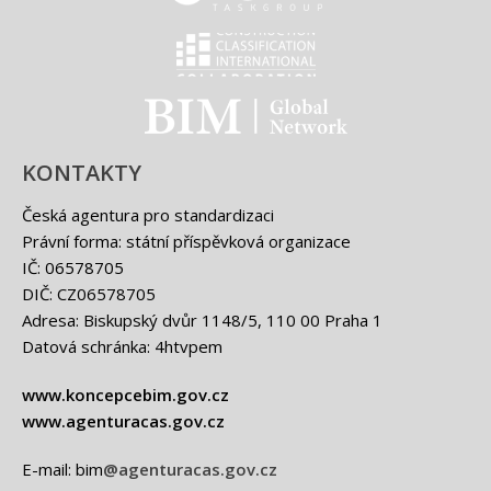
EUBIM - logo
Classification international -
BIM - logo
KONTAKTY
Česká agentura pro standardizaci
Právní forma: státní příspěvková organizace
IČ: 06578705
DIČ: CZ06578705
Adresa: Biskupský dvůr 1148/5, 110 00 Praha 1
Datová schránka: 4htvpem
www.koncepcebim.gov.cz
www.agenturacas.gov.cz
E-mail: bim
@agenturacas.gov.cz