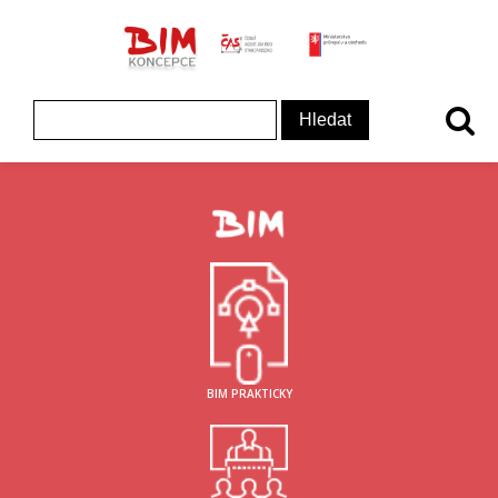
ČAS - logo
MInisterstvo prům
Koncepce BIM - logo
Vyhledávání
BIM PRAKTICKY