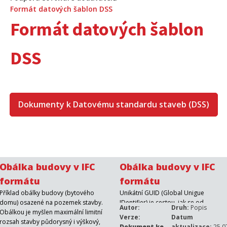
Formát datových šablon DSS
Formát datových šablon
DSS
Dokumenty k Datovému standardu staveb (DSS)
Obálka budovy v IFC
Obálka budovy v IFC
formátu
formátu
Příklad obálky budovy (bytového
Unikátní GUID (Global Unigue
domu) osazené na pozemek stavby.
IDentifier) je cestou, jak se od
Autor:
Druh:
Popis
Obálkou je myšlen maximální limitní
přepisování posunout ke strojovému
Verze:
Datum
rozsah stavby půdorysný i výškový,
zpracování záznamu. Identifikuje toti
Dokument ke
aktualizace:
25.0