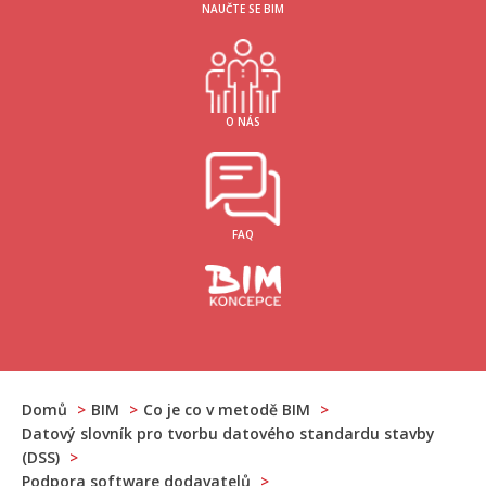
NAUČTE SE BIM
O NÁS
FAQ
Domů
BIM
Co je co v metodě BIM
Datový slovník pro tvorbu datového standardu stavby
(DSS)
Podpora software dodavatelů