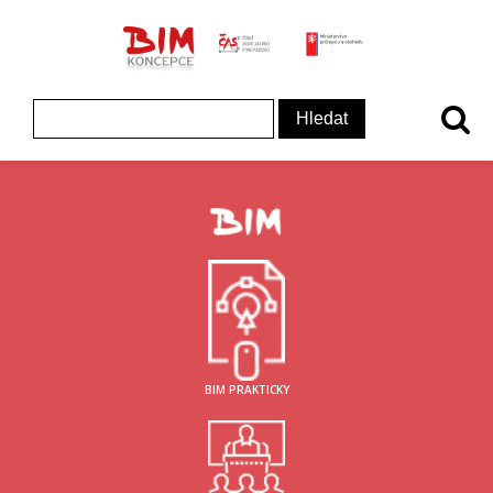
ČAS - logo
MInisterstvo prům
Koncepce BIM - logo
Vyhledávání
BIM PRAKTICKY