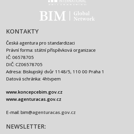
Classification international -
BIM - logo
KONTAKTY
Česká agentura pro standardizaci
Právní forma: státní příspěvková organizace
IČ: 06578705
DIČ: CZ06578705
Adresa: Biskupský dvůr 1148/5, 110 00 Praha 1
Datová schránka: 4htvpem
www.koncepcebim.gov.cz
www.agenturacas.gov.cz
E-mail: bim
@agenturacas.gov.cz
NEWSLETTER: