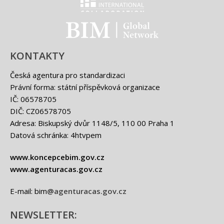
Classification international -
BIM - logo
KONTAKTY
Česká agentura pro standardizaci
Právní forma: státní příspěvková organizace
IČ: 06578705
DIČ: CZ06578705
Adresa: Biskupský dvůr 1148/5, 110 00 Praha 1
Datová schránka: 4htvpem
www.koncepcebim.gov.cz
www.agenturacas.gov.cz
E-mail: bim
@agenturacas.gov.cz
NEWSLETTER: