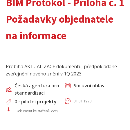
BIM Protokol - Příloha č. 1
Požadavky objednatele
na informace
Probíhá AKTUALIZACE dokumentu, předpokládané
zveřejnění nového znění v 1Q 2023.
Česká agentura pro
Smluvní oblast
standardizaci
0 - pilotní projekty
01.01.1970
Dokument ke stažení (.doc)