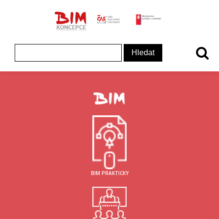
ČAS - logo
MInisterstvo prům
Koncepce BIM - logo
Vyhledávání
BIM PRAKTICKY