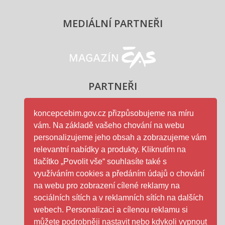
MEDIÁLNÍ PARTNEŘI
Magazín ČAS - logo
PARTNEŘI
koncepcebim.gov.cz přizpůsobujeme na míru
vám. Na základě vašeho chování na webu
Ministerstvo průmyslu a obc
personalizujeme jeho obsah a zobrazujeme vám
relevantní nabídky a produkty. Kliknutím na
tlačítko „Povolit vše“ souhlasíte také s
využíváním cookies a předáním údajů o chování
na webu pro zobrazení cílené reklamy na
ČAS - logo
sociálních sítích a v reklamních sítích na dalších
webech. Personalizaci a cílenou reklamu si
můžete podrobněji nastavit nebo kdykoli vypnout