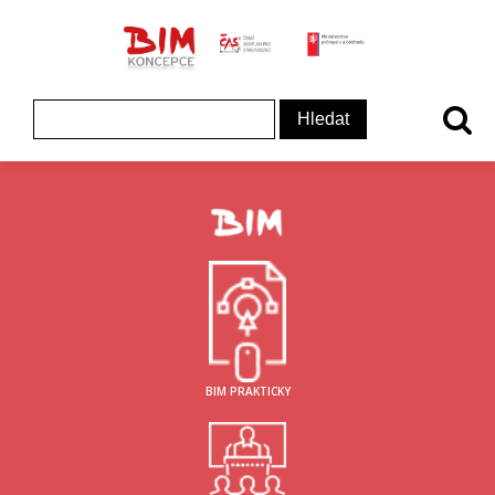
ČAS - logo
MInisterstvo prům
Koncepce BIM - logo
Vyhledávání
BIM PRAKTICKY