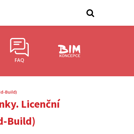
FAQ
d-Build)
nky. Licenční
d-Build)