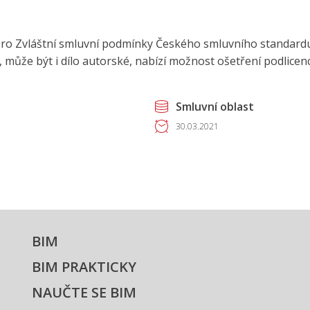
í pro Zvláštní smluvní podmínky Českého smluvního standardu
, může být i dílo autorské, nabízí možnost ošetření podlice
Smluvní oblast
30.03.2021
BIM
BIM PRAKTICKY
NAUČTE SE BIM