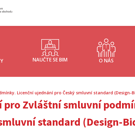
Inisterstvo průmyslu a obchodu - logo
NAUČTE SE BIM
O NÁS
KY
dmínky. Licenční ujednání pro Český smluvní standard (Design-Bi
í pro Zvláštní smluvní podmí
smluvní standard (Design-Bi