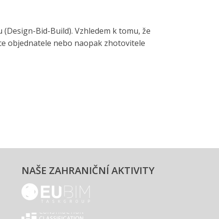
 (Design-Bid-Build). Vzhledem k tomu, že
nce objednatele nebo naopak zhotovitele
NAŠE ZAHRANIČNÍ AKTIVITY
EUBIM - logo