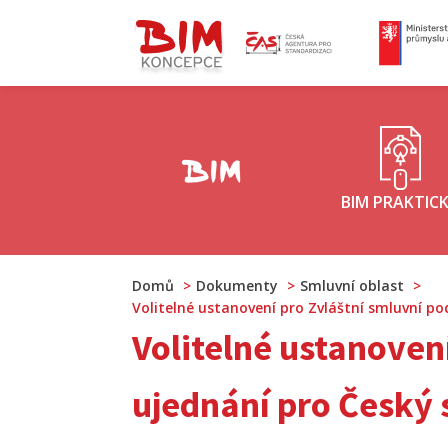
ČAS - logo
M
Koncepce BIM - logo
BIM PRAKTIC
Domů
Dokumenty
Smluvní oblast
Volitelné ustanovení pro Zvláštní smluvní po
Volitelné ustanoven
ujednání pro Český 