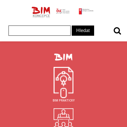
ČAS - logo
MInisterstvo prům
Koncepce BIM - logo
Vyhledávání
BIM PRAKTICKY