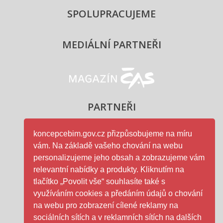
SPOLUPRACUJEME
MEDIÁLNÍ PARTNEŘI
Magazín ČAS - logo
PARTNEŘI
koncepcebim.gov.cz přizpůsobujeme na míru
vám. Na základě vašeho chování na webu
Ministerstvo průmyslu a obc
personalizujeme jeho obsah a zobrazujeme vám
relevantní nabídky a produkty. Kliknutím na
tlačítko „Povolit vše“ souhlasíte také s
využíváním cookies a předáním údajů o chování
na webu pro zobrazení cílené reklamy na
ČAS - logo
sociálních sítích a v reklamních sítích na dalších