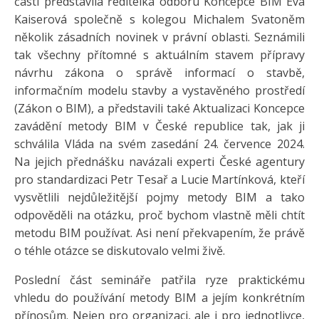
části představila ředitelka odboru Koncepce BIM Eva
Kaiserová společně s kolegou Michalem Svatoněm
několik zásadních novinek v právní oblasti. Seznámili
tak všechny přítomné s aktuálním stavem přípravy
návrhu zákona o správě informací o stavbě,
informačním modelu stavby a vystavěného prostředí
(Zákon o BIM), a představili také Aktualizaci Koncepce
zavádění metody BIM v České republice tak, jak ji
schválila Vláda na svém zasedání 24. července 2024.
Na jejich přednášku navázali experti České agentury
pro standardizaci Petr Tesař a Lucie Martínková, kteří
vysvětlili nejdůležitější pojmy metody BIM a tako
odpověděli na otázku, proč bychom vlastně měli chtít
metodu BIM používat. Asi není překvapením, že právě
o téhle otázce se diskutovalo velmi živě.
Poslední část semináře patřila ryze praktickému
vhledu do používání metody BIM a jejím konkrétním
přínosům. Nejen pro organizaci, ale i pro jednotlivce,