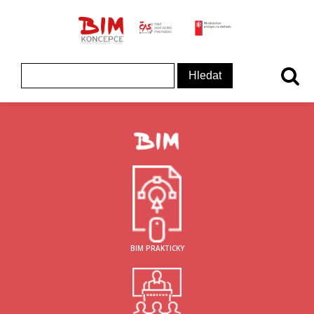
ČAS - logo
MInisterstvo prům
Koncepce BIM - logo
Vyhledávání
BIM PRAKTICKY