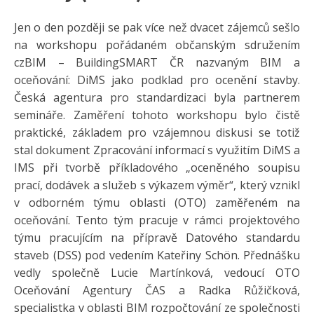
Jen o den později se pak více než dvacet zájemců sešlo
na workshopu pořádaném občanským sdružením
czBIM – BuildingSMART ČR nazvaným BIM a
oceňování: DiMS jako podklad pro ocenění stavby.
Česká agentura pro standardizaci byla partnerem
semináře. Zaměření tohoto workshopu bylo čistě
praktické, základem pro vzájemnou diskusi se totiž
stal dokument Zpracování informací s využitím DiMS a
IMS při tvorbě příkladového „oceněného soupisu
prací, dodávek a služeb s výkazem výměr“, který vznikl
v odborném týmu oblasti (OTO) zaměřeném na
oceňování. Tento tým pracuje v rámci projektového
týmu pracujícím na přípravě Datového standardu
staveb (DSS) pod vedením Kateřiny Schön. Přednášku
vedly společně Lucie Martínková, vedoucí OTO
Oceňování Agentury ČAS a Radka Růžičková,
specialistka v oblasti BIM rozpočtování ze společnosti