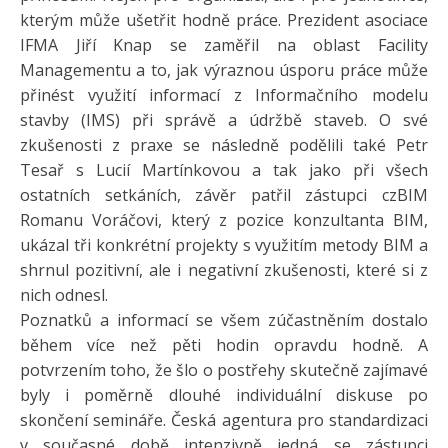
kterým může ušetřit hodně práce. Prezident asociace
IFMA Jiří Knap se zaměřil na oblast Facility
Managementu a to, jak výraznou úsporu práce může
přinést využití informací z Informačního modelu
stavby (IMS) při správě a údržbě staveb. O své
zkušenosti z praxe se následně podělili také Petr
Tesař s Lucií Martínkovou a tak jako při všech
ostatních setkáních, závěr patřil zástupci czBIM
Romanu Voráčovi, který z pozice konzultanta BIM,
ukázal tři konkrétní projekty s využitím metody BIM a
shrnul pozitivní, ale i negativní zkušenosti, které si z
nich odnesl.
Poznatků a informací se všem zúčastněním dostalo
během více než pěti hodin opravdu hodně. A
potvrzením toho, že šlo o postřehy skutečně zajímavé
byly i poměrně dlouhé individuální diskuse po
skončení semináře. Česká agentura pro standardizaci
v současné době intenzivně jedná se zástupci