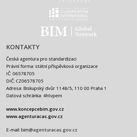
Classification international -
BIM - logo
KONTAKTY
Česká agentura pro standardizaci
Právní forma: státní příspěvková organizace
IČ: 06578705
DIČ: CZ06578705
Adresa: Biskupský dvůr 1148/5, 110 00 Praha 1
Datová schránka: 4htvpem
www.koncepcebim.gov.cz
www.agenturacas.gov.cz
E-mail: bim
@agenturacas.gov.cz