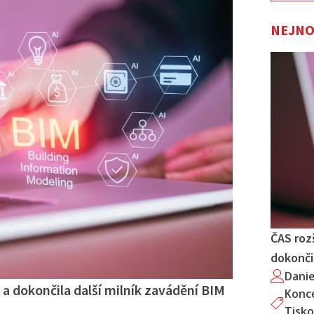
NEJNO
ČAS roz
dokončil
Dani
 a dokončila další milník zavádění BIM
Konc
Tisko