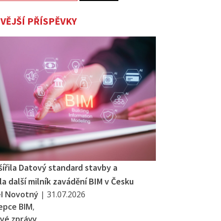
VĚJŠÍ PŘÍSPĚVKY
šířila Datový standard stavby a
a další milník zavádění BIM v Česku
el Novotný
|
31.07.2026
epce BIM
,
vé zprávy