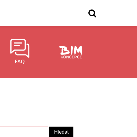
FAQ
vání