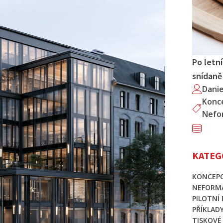
Po letn
snídaně
Dani
Konc
Nefor
KATEG
KONCEPC
NEFORMÁ
PILOTNÍ
PŘÍKLAD
TISKOVÉ