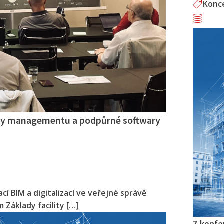
Konc
ity managementu a podpůrné softwary
cí BIM a digitalizací ve veřejné správě
Základy facility […]
Z konfe