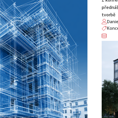
přednáš
tvorbě
Dani
Konc