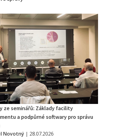
 ze seminářů: Základy facility
entu a podpůrné softwary pro správu
u
el Novotný
|
28.07.2026