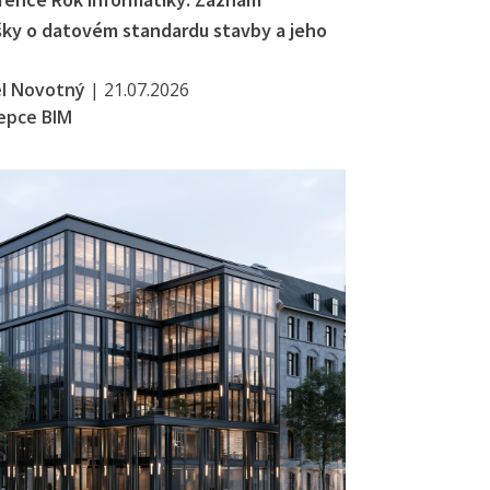
ky o datovém standardu stavby a jeho
el Novotný
|
21.07.2026
epce BIM