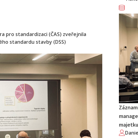
a pro standardizaci (ČAS) zveřejnila
vého standardu stavby (DSS)
Záznamy
managem
majetk
Dani