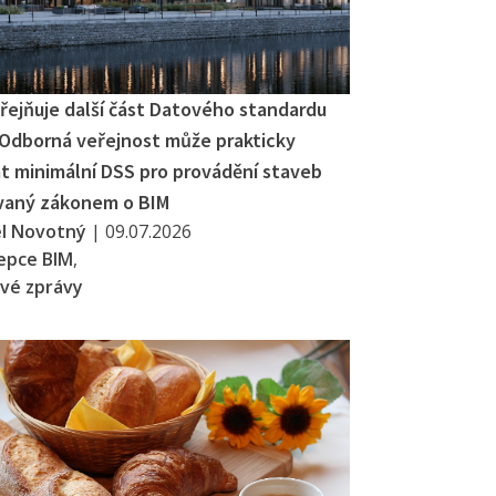
řejňuje další část Datového standardu
 Odborná veřejnost může prakticky
t minimální DSS pro provádění staveb
vaný zákonem o BIM
el Novotný
|
09.07.2026
epce BIM
,
vé zprávy