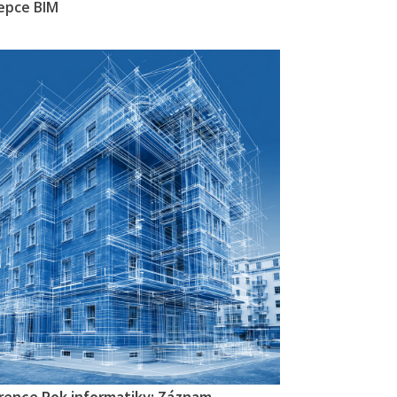
epce BIM
rence Rok informatiky: Záznam