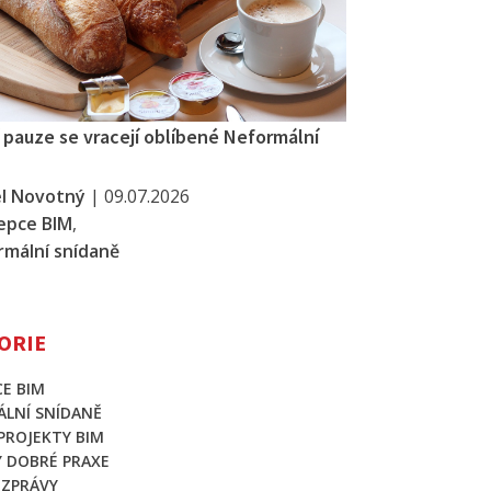
í pauze se vracejí oblíbené Neformální
el Novotný
|
09.07.2026
epce BIM
,
mální snídaně
ORIE
E BIM
LNÍ SNÍDANĚ
 PROJEKTY BIM
Y DOBRÉ PRAXE
 ZPRÁVY