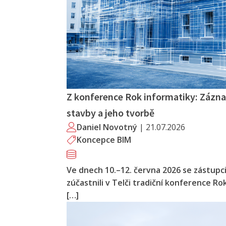
Z konference Rok informatiky: Záz
stavby a jeho tvorbě
Daniel Novotný
|
21.07.2026
Koncepce BIM
Ve dnech 10.–12. června 2026 se zástupc
zúčastnili v Telči tradiční konference R
[…]