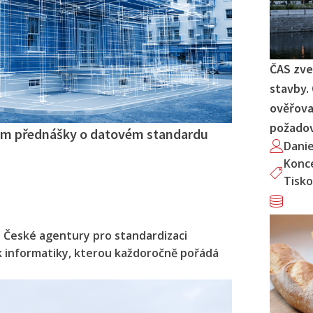
ČAS zve
stavby.
ověřova
požado
nam přednášky o datovém standardu
Dani
Konc
Tisko
i České agentury pro standardizaci
ok informatiky, kterou každoročně pořádá