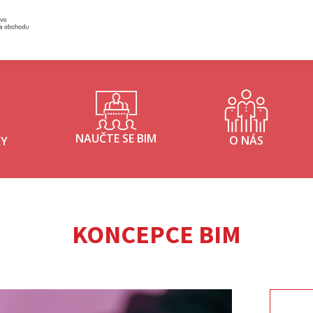
Inisterstvo průmyslu a obchodu - logo
NAUČTE SE BIM
O NÁS
KY
KONCEPCE BIM
Vyhledá