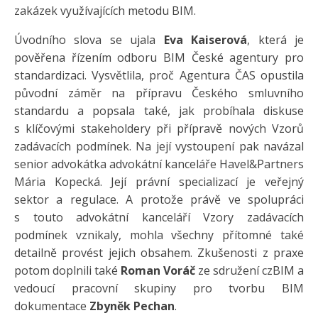
zakázek využívajících metodu BIM.
Úvodního slova se ujala
Eva Kaiserová
, která je
pověřena řízením odboru BIM České agentury pro
standardizaci. Vysvětlila, proč Agentura ČAS opustila
původní záměr na přípravu Českého smluvního
standardu a popsala také, jak probíhala diskuse
s klíčovými stakeholdery při přípravě nových Vzorů
zadávacích podmínek. Na její vystoupení pak navázal
senior advokátka advokátní kanceláře Havel&Partners
Mária Kopecká. Její právní specializací je veřejný
sektor a regulace. A protože právě ve spolupráci
s touto advokátní kanceláří Vzory zadávacích
podmínek vznikaly, mohla všechny přítomné také
detailně provést jejich obsahem. Zkušenosti z praxe
potom doplnili také
Roman Voráč
ze sdružení czBIM a
vedoucí pracovní skupiny pro tvorbu BIM
dokumentace
Zbyněk Pechan
.