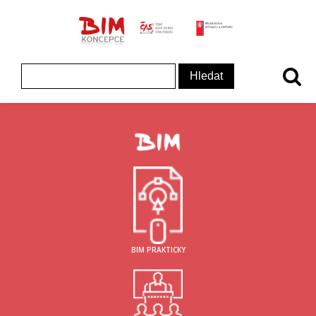
ČAS - logo
MInisterstvo prům
Koncepce BIM - logo
Vyhledávání
BIM PRAKTICKY