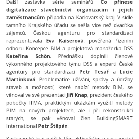
Další zastávka série seminářů
Co přinese
digitalizace stavebnictví organizacím i jejich
zaměstnancům
připadla na Karlovarský kraj. V sídle
tamního Krajského úřadu se sešla více než dvacítka
zájemců. Českou agenturu pro standardizaci
reprezentovala
Eva Kaiserová
, pověřená řízením
odboru Koncepce BIM a projektová manažerka DSS
Kateřina Schön
. Přednášku doplnili členové
výkonného projektového týmu DSS a experti České
agentury pro standardizaci
Petr Tesař
a
Lucie
Martínková
. Problematice užívání, správy a údržby
staveb a možností, které nabízí metody BIM, se
věnoval ve své prezentaci
Jiří Knap
, prezident českého
pobočky IFMA, praktickým ukázkám využití metody
BIM na nových projektech, ale i při rekonstrukci
starých, se pak věnoval člen BuildingSMART
International
Petr Štěpán
.
Karlovarský kraj patří k těm aktivnějším v nasazování