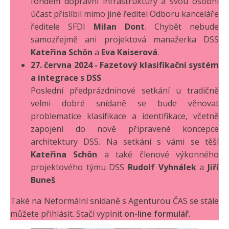
fondem dopravní infrastruktury a svou osobní
účast přislíbil mimo jiné ředitel Odboru kanceláře
ředitele SFDI
Milan Dont
. Chybět nebude
samozřejmě ani projektová manažerka DSS
Kateřina Schön
a
Eva Kaiserová
.
27. června 2024 - Fazetový klasifikační systém
a integrace s DSS
Poslední předprázdninové setkání u tradičně
velmi dobré snídaně se bude věnovat
problematice klasifikace a identifikace, včetně
zapojení do nově připravené koncepce
architektury DSS. Na setkání s vámi se těší
Kateřina Schön
a také členové výkonného
projektového týmu DSS
Rudolf Vyhnálek
a
Jiří
Buneš
.
Také na Neformální snídaně s Agenturou ČAS se stále
můžete přihlásit. Stačí vyplnit
on-line formulář
.