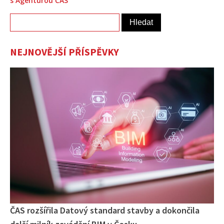
s Agenturou ČAS
Vyhledávání
NEJNOVĚJŠÍ PŘÍSPĚVKY
ČAS rozšířila Datový standard stavby a dokončila