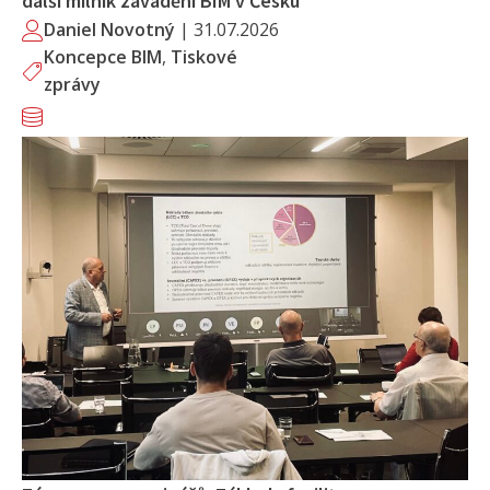
další milník zavádění BIM v Česku
Daniel Novotný
|
31.07.2026
Koncepce BIM
,
Tiskové
zprávy