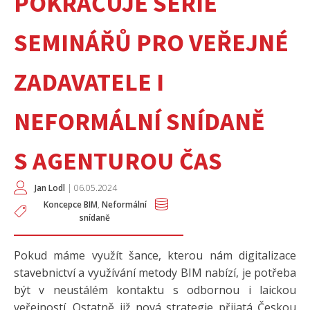
POKRAČUJE SÉRIE
SEMINÁŘŮ PRO VEŘEJNÉ
ZADAVATELE I
NEFORMÁLNÍ SNÍDANĚ
S AGENTUROU ČAS
Jan Lodl
|
06.05.2024
Koncepce BIM
,
Neformální
snídaně
Pokud máme využít šance, kterou nám digitalizace
stavebnictví a využívání metody BIM nabízí, je potřeba
být v neustálém kontaktu s odbornou i laickou
veřejností. Ostatně již nová strategie přijatá Českou