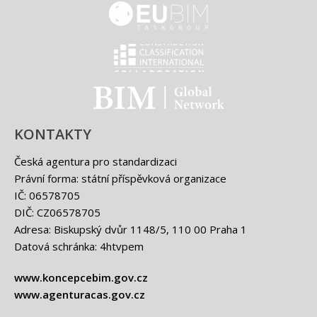
EUBIM - logo
Classification international -
BIM - logo
KONTAKTY
Česká agentura pro standardizaci
Právní forma: státní příspěvková organizace
IČ: 06578705
DIČ: CZ06578705
Adresa: Biskupský dvůr 1148/5, 110 00 Praha 1
Datová schránka: 4htvpem
www.koncepcebim.gov.cz
www.agenturacas.gov.cz