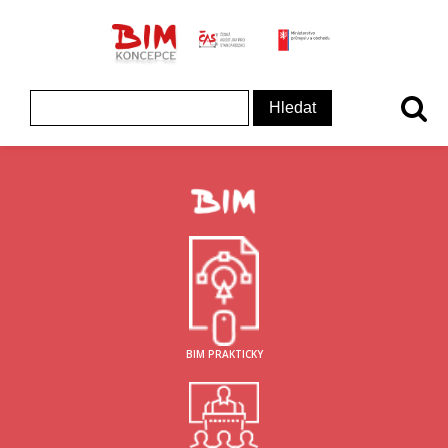
ČAS - logo
MInisterstvo prům
Koncepce BIM - logo
Vyhledávání
BIM PRAKTICKY