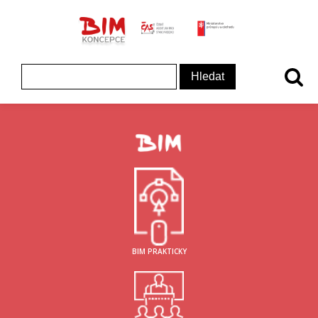
ČAS - logo
MInisterstvo prům
Koncepce BIM - logo
Vyhledávání
BIM PRAKTICKY