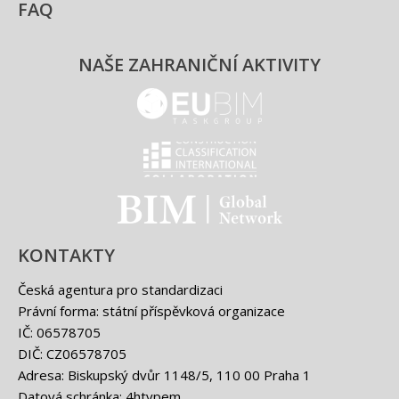
FAQ
NAŠE ZAHRANIČNÍ AKTIVITY
EUBIM - logo
Classification international -
BIM - logo
KONTAKTY
Česká agentura pro standardizaci
Právní forma: státní příspěvková organizace
IČ: 06578705
DIČ: CZ06578705
Adresa: Biskupský dvůr 1148/5, 110 00 Praha 1
Datová schránka: 4htvpem