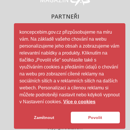
Magazín ČAS - logo
PARTNEŘI
koncepcebim.gov.cz přizpůsobujeme na míru
vám. Na základě vašeho chování na webu
Ministerstvo průmyslu a obc
personalizujeme jeho obsah a zobrazujeme vám
relevantní nabídky a produkty. Kliknutím na
tlačítko „Povolit vše“ souhlasíte také s
využíváním cookies a předáním údajů o chování
na webu pro zobrazení cílené reklamy na
ČAS - logo
sociálních sítích a v reklamních sítích na dalších
webech. Personalizaci a cílenou reklamu si
můžete podrobněji nastavit nebo kdykoli vypnout
SFDI- logo
v Nastavení cookies.
Více o cookies
Zamítnout
Povolit
GDPR
|
Cookies
Copyright ©
2026
BIM