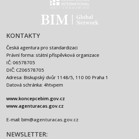
Classification international -
BIM - logo
KONTAKTY
Česká agentura pro standardizaci
Právní forma: státní příspěvková organizace
IČ: 06578705
DIČ: CZ06578705
Adresa: Biskupský dvůr 1148/5, 110 00 Praha 1
Datová schránka: 4htvpem
www.koncepcebim.gov.cz
www.agenturacas.gov.cz
E-mail: bim
@agenturacas.gov.cz
NEWSLETTER: