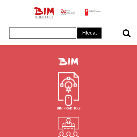
ČAS - logo
MInisterstvo prům
Koncepce BIM - logo
Vyhledávání
BIM PRAKTICKY