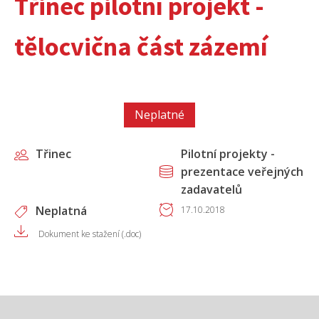
Třinec pilotní projekt -
tělocvična část zázemí
Neplatné
Třinec
Pilotní projekty -
prezentace veřejných
zadavatelů
Neplatná
17.10.2018
Dokument ke stažení (.doc)