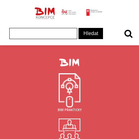
ČAS - logo
MInisterstvo prům
Koncepce BIM - logo
Vyhledávání
BIM PRAKTICKY