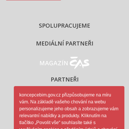
SPOLUPRACUJEME
MEDIÁLNÍ PARTNEŘI
Magazín ČAS - logo
PARTNEŘI
koncepcebim.gov.cz přizpůsobujeme na míru
vám. Na základě vašeho chování na webu
Ministerstvo průmyslu a obc
personalizujeme jeho obsah a zobrazujeme vám
relevantní nabídky a produkty. Kliknutím na
tlačítko „Povolit vše“ souhlasíte také s