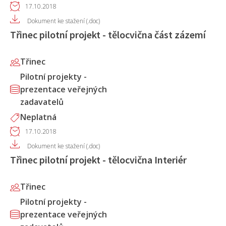
17.10.2018
Dokument ke stažení (.doc)
Třinec pilotní projekt - tělocvična část zázemí
Třinec
Pilotní projekty -
prezentace veřejných
zadavatelů
Neplatná
17.10.2018
Dokument ke stažení (.doc)
Třinec pilotní projekt - tělocvična Interiér
Třinec
Pilotní projekty -
prezentace veřejných