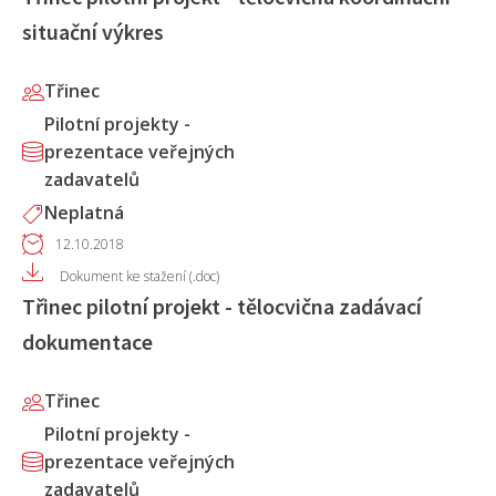
situační výkres
Třinec
Pilotní projekty -
prezentace veřejných
zadavatelů
Neplatná
12.10.2018
Dokument ke stažení (.doc)
Třinec pilotní projekt - tělocvična zadávací
dokumentace
Třinec
Pilotní projekty -
prezentace veřejných
zadavatelů