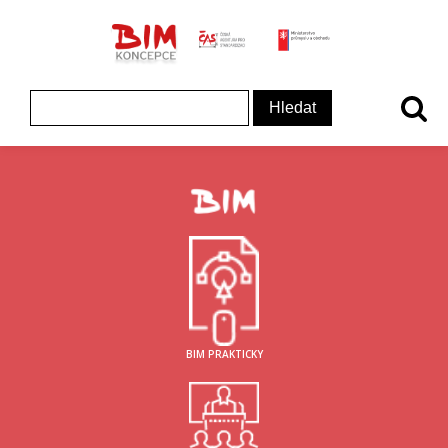
ČAS - logo
MInisterstvo prům
Koncepce BIM - logo
Vyhledávání
BIM PRAKTICKY