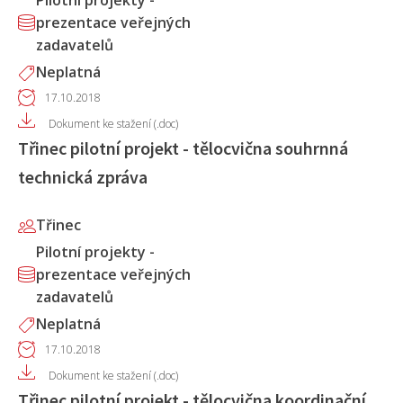
Pilotní projekty -
prezentace veřejných
zadavatelů
Neplatná
17.10.2018
Dokument ke stažení (.doc)
Třinec pilotní projekt - tělocvična souhrnná
technická zpráva
Třinec
Pilotní projekty -
prezentace veřejných
zadavatelů
Neplatná
17.10.2018
Dokument ke stažení (.doc)
Třinec pilotní projekt - tělocvična koordinační