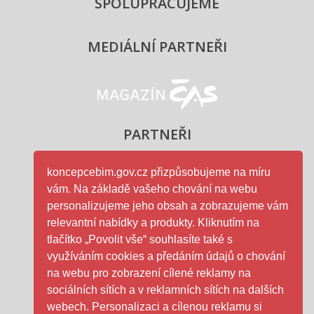
SPOLUPRACUJEME
MEDIÁLNÍ PARTNEŘI
Magazín ČAS - logo
PARTNEŘI
koncepcebim.gov.cz přizpůsobujeme na míru
vám. Na základě vašeho chování na webu
Ministerstvo průmyslu a obc
personalizujeme jeho obsah a zobrazujeme vám
relevantní nabídky a produkty. Kliknutím na
tlačítko „Povolit vše“ souhlasíte také s
využíváním cookies a předáním údajů o chování
na webu pro zobrazení cílené reklamy na
ČAS - logo
sociálních sítích a v reklamních sítích na dalších
webech. Personalizaci a cílenou reklamu si