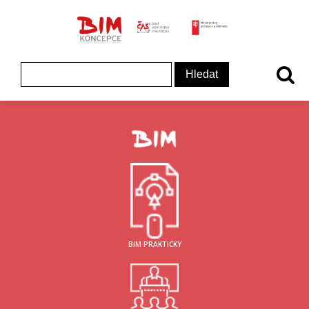
ČAS - logo
MInisterstvo prům
Koncepce BIM - logo
Vyhledávání
BIM PRAKTICKY