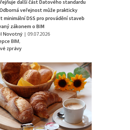
řejňuje další část Datového standardu
 Odborná veřejnost může prakticky
t minimální DSS pro provádění staveb
vaný zákonem o BIM
el Novotný
|
09.07.2026
epce BIM
,
vé zprávy