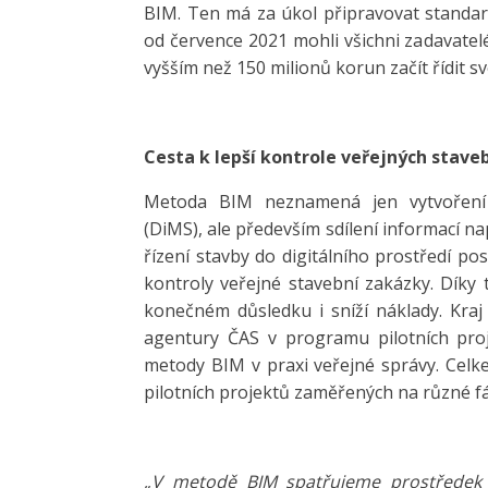
BIM. Ten má za úkol připravovat standar
od července 2021 mohli všichni zadavate
vyšším než 150 milionů korun začít řídit s
Cesta k lepší kontrole veřejných stave
Metoda BIM neznamená jen vytvoření 
(DiMS), ale především sdílení informací n
řízení stavby do digitálního prostředí pos
kontroly veřejné stavební zakázky. Díky t
konečném důsledku i sníží náklady. Kraj
agentury ČAS v programu pilotních proje
metody BIM v praxi veřejné správy. Celk
pilotních projektů zaměřených na různé fá
„V metodě BIM spatřujeme prostředek 