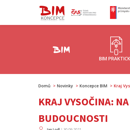
ČAS - logo
M
Koncepce BIM - logo
BIM PRAKTIC
Domů
Novinky
Koncepce BIM
Kraj Vys
KRAJ VYSOČINA: NA
BUDOUCNOSTI
Jan Lodl
|
30.09.2021