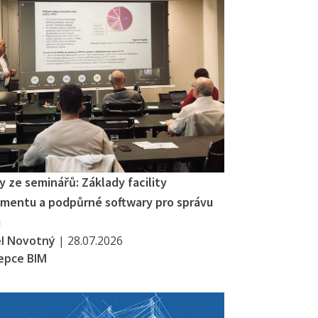
 ze seminářů: Základy facility
entu a podpůrné softwary pro správu
u
el Novotný
|
28.07.2026
epce BIM