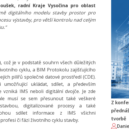
noušek, radní Kraje Vysočina
pro oblast
mě digitálního modelu stavby prostor pro
ocesu výstavby, pro větší kontrolu nad celým
u.“
 což je v podstatě souhrn všech důležitých
ivotního cyklu, a BIM Protokolu zajišťujícího
ejích pilířů společné datové prostředí (CDE).
 umožňující ukládat, sdílet, a především
 vzniká IMS neboli digitální dvojče. Je zde
 ale musí se sem přesunout také veškeré
Z konfe
stavbou, digitalizované procesy a také
přednáš
ohou sdílet informace z IMS všichni
tvorbě
rofesi či fázi životního cyklu stavby.
Dani