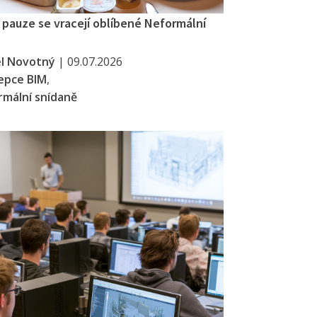
í pauze se vracejí oblíbené Neformální
el Novotný
|
09.07.2026
epce BIM
,
mální snídaně