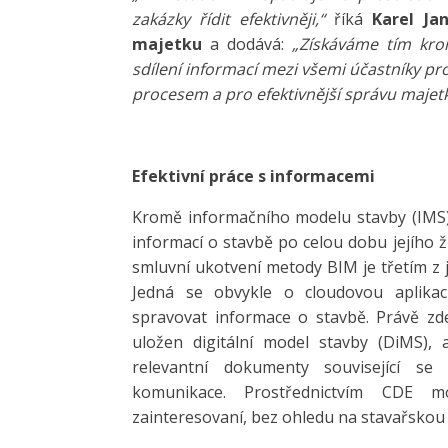
zakázky řídit efektivněji,“
říká
Karel Ja
majetku
a dodává:
„Získáváme tím kro
sdílení informací mezi všemi účastníky pr
procesem a pro efektivnější správu majetk
Efektivní práce s informacemi
Kromě informačního modelu stavby (IMS),
informací o stavbě po celou dobu jejího ž
smluvní ukotvení metody BIM je třetím z j
Jedná se obvykle o cloudovou aplikaci
spravovat informace o stavbě. Právě zde
uložen digitální model stavby (DiMS),
relevantní dokumenty související se 
komunikace. Prostřednictvím CDE m
zainteresovaní, bez ohledu na stavařskou p