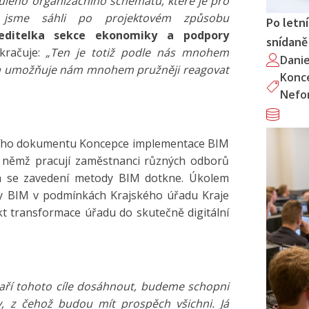
nulého organizačního schématu, které je pro
, jsme sáhli po projektovém způsobu
Po letn
ředitelka sekce ekonomiky a podpory
snídaně
kračuje:
„Ten je totiž podle nás mnohem
Dani
bu a umožňuje nám mnohem pružněji reagovat
Konc
Nefor
rního dokumentu Koncepce implementace BIM
 v němž pracují zaměstnanci různých odborů
ch se zavedení metody BIM dotkne. Úkolem
dy BIM v podmínkách Krajského úřadu Kraje
ekt transformace úřadu do skutečně digitální
ří tohoto cíle dosáhnout, budeme schopni
by, z čehož budou mít prospěch všichni. Já