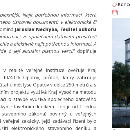
Konc
plexnější. Najít potřebnou informaci, která
ebo tisícovek dokumentů v elektronické či
pomíná
Jaroslav Nechyba, ředitel odboru
 informací ve společném datovém prostředí
chle a efektivně najít potřebnou informaci. A
e o její aktuální platnou verzi,
“ doplňuje
v realitě veřejné instituce ověřuje Kraj
 III/4026 Opatov, průtah, který zahrnuje
průtahu městyse Opatov v délce 250 metrů a s
tním projektu využívá Kraj Vysočina metodu
mací o stavbě využívá společného datového
ickým stavebním deníkem. Ten je od 1. ledna
 stavebního zákona) povinný u veřejných
veřejné zakázky, jejíž zadávací řízení bylo
žití elektronického stavebního deníku a