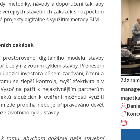
dy, metodiky, návody a doporučení tak, aby
lé veřejných stavebních zakázek s rozpočtem
vé projekty digitálně s využitím metody BIM.
bních zakázek
prostorového digitálního modelu stavby
apříč celým životním cyklem stavby. Přenesení
ílí pozici investora během zadávání, řízení a
Záznamy
omu se zlepší kontrola, zvýší efektivita a v
managem
 Vysočina patří k nejaktivnějším partnerům
ktů sloužících k ověření možností využití
majetk
em zde probíhá nebo je připravováno devět
Dani
ze životního cyklu stavby.
Konc
k tomu, abychom dokázali naše stavební