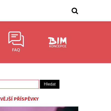
FAQ
vání
VĚJŠÍ PŘÍSPĚVKY