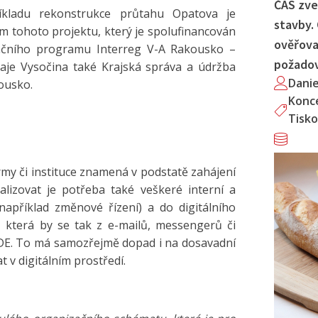
ČAS zve
íkladu rekonstrukce průtahu Opatova je
stavby.
 tohoto projektu, který je spolufinancován
ověřova
ačního programu Interreg V-A Rakousko –
požado
aje Vysočina také Krajská správa a údržba
Dani
ousko.
Konc
Tisko
rmy či instituce znamená v podstatě zahájení
italizovat je potřeba také veškeré interní a
apříklad změnové řízení) a do digitálního
, která by se tak z e-mailů, messengerů či
DE. To má samozřejmě dopad i na dosavadní
t v digitálním prostředí.