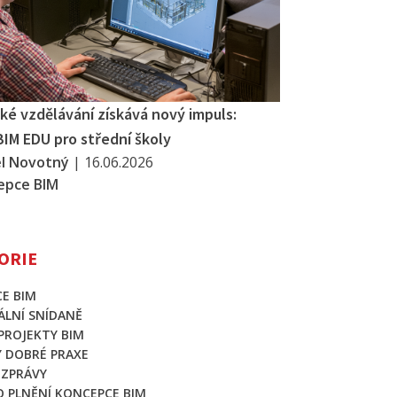
ké vzdělávání získává nový impuls:
BIM EDU pro střední školy
el Novotný
|
16.06.2026
epce BIM
ORIE
E BIM
LNÍ SNÍDANĚ
 PROJEKTY BIM
Y DOBRÉ PRAXE
 ZPRÁVY
O PLNĚNÍ KONCEPCE BIM