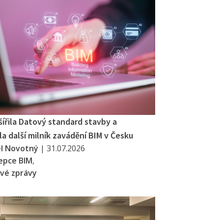
šířila Datový standard stavby a
a další milník zavádění BIM v Česku
el Novotný
|
31.07.2026
epce BIM
,
vé zprávy