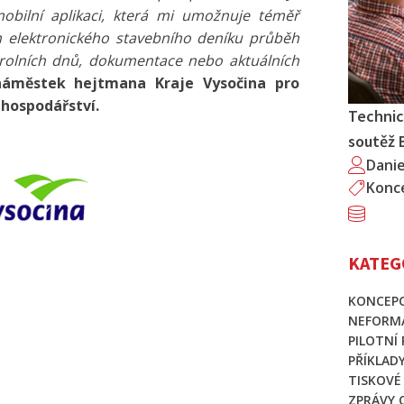
obilní aplikaci, která mi umožnuje téměř
m elektronického stavebního deníku průběh
trolních dnů, dokumentace nebo aktuálních
náměstek hejtmana Kraje Vysočina pro
 hospodářství.
Technic
soutěž 
Dani
Konc
KATEG
KONCEPC
NEFORMÁ
PILOTNÍ
PŘÍKLAD
TISKOVÉ
ZPRÁVY 