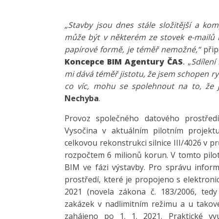
„Stavby jsou dnes stále složitější a kom
může být v některém ze stovek e-mailů n
papírové formě, je téměř nemožné,“
při
Koncepce BIM Agentury ČAS
.
„
Sdílení
mi dává téměř jistotu, že jsem schopen ry
co víc, mohu se spolehnout na to, že jd
Nechyba
.
Provoz společného datového prostředí 
Vysočina v aktuálním pilotním projektu
celkovou rekonstrukci silnice III/4026 v 
rozpočtem 6 milionů korun. V tomto pilo
BIM ve fázi výstavby. Pro správu infor
prostředí, které je propojeno s elektron
2021 (novela zákona č. 183/2006, tedy
zakázek v nadlimitním režimu a u takové 
zahájeno po 1. 1. 2021. Praktické vyu