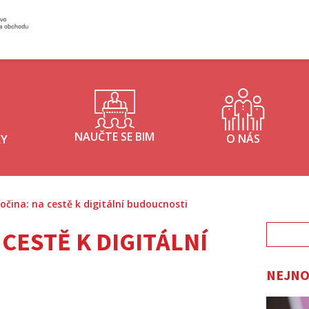
Inisterstvo průmyslu a obchodu - logo
NAUČTE SE BIM
O NÁS
KY
očina: na cestě k digitální budoucnosti
Vyhledá
 CESTĚ K DIGITÁLNÍ
NEJNO