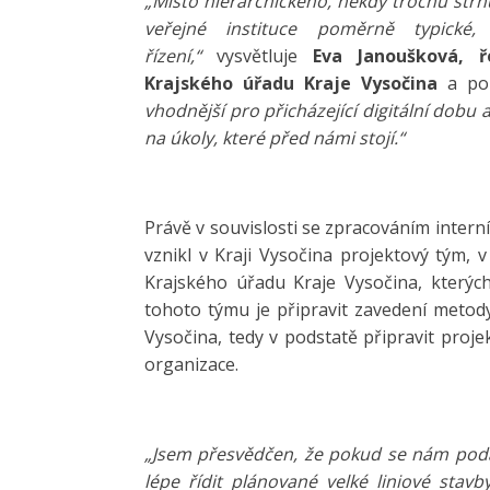
„Místo hierarchického, někdy trochu str
veřejné instituce poměrně typické
řízení,“
vysvětluje
Eva Janoušková, 
Krajského úřadu Kraje Vysočina
a po
vhodnější pro přicházející digitální do
na úkoly, které před námi stojí.“
Právě v souvislosti se zpracováním inte
vznikl v Kraji Vysočina projektový tým,
Krajského úřadu Kraje Vysočina, který
tohoto týmu je připravit zavedení meto
Vysočina, tedy v podstatě připravit proj
organizace.
„Jsem přesvědčen, že pokud se nám poda
lépe řídit plánované velké liniové stav