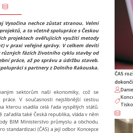
aj Vysočina nechce zůstat stranou. Velmi
 projektů, a to včetně spolupráce s Českou
ch projektech ověřujících využití metody
 v praxi veřejné správy. V celkem devíti
 různých fázích životního cyklu stavby od
ební práce, až po správu a údržbu staveb.
 spolupráci s partnery z Dolního Rakouska.
ČAS roz
dokončil
Dani
zovaným sektorům naší ekonomiky, což se
Konc
 práce. V současnosti nejslibnější cestou
Tisko
na kterou vsadila celá řada vyspělých států.
ě zařadila také Česká republika, vláda v něm
tody BIM Ministerstvo průmyslu a obchodu.
 standardizaci (ČAS) a její odbor Koncepce