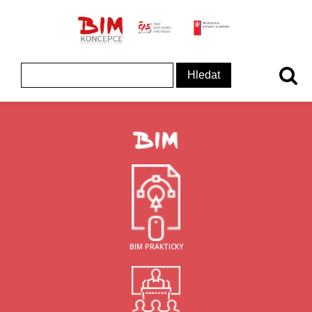
ČAS - logo
MInisterstvo prům
Koncepce BIM - logo
Vyhledávání
BIM PRAKTICKY