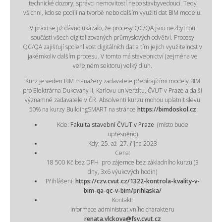
technické dozory, správci nemovitostí nebo stavbyvedoucí. Tedy
všichni, kdo se podílí na tvorbě nebo dalším využití dat BIM modelu.
V praxi se již dávno ukázalo, že procesy QC/QA jsou nezbytnou
součástí všech digitalizovaných průmyslových odvětví. Procesy
QC/QA zajišťují spolehlivost digitálních dat a tím jejich využitelnost v
jakémkoliv dalším procesu. V tomto má stavebnictví (zejména ve
veřejném sektoru) velký dluh.
Kurz je veden BIM manažery zadavatele přebírajícími modely BIM
pro Elektrárna Dukovany II, Karlovu univerzitu, ČVUT v Praze a další
významné zadavatele v ČR. Absolventi kurzu mohou uplatnit slevu
50% na kurzy BuildingSMART na stránce
https://bimdoskol.cz
Kde:
Fakulta stavební ČVUT v Praze
(místo bude
upřesněno)
Kdy
:
25. až 27. října 2023
Cena:
18 500 Kč bez DPH pro zájemce bez základního kurzu (3
dny, 3x6 výukových hodin)
Přihlášení:
https://czv.cvut.cz/1322-kontrola-kvality-v-
bim-qa-qc-v-bim/prihlaska/
Kontakt:
Informace administrativního charakteru
renata.vlckova@fsv.cvut.cz