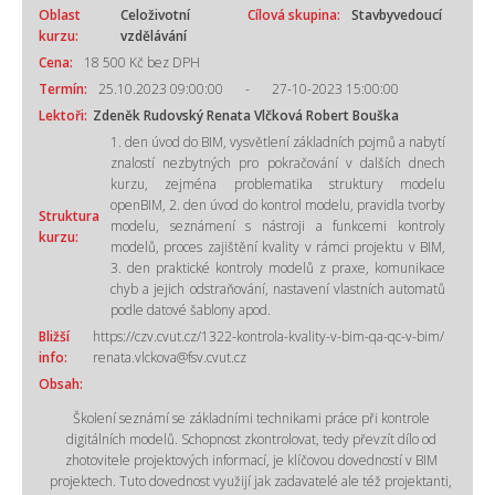
Oblast
Celoživotní
Cílová skupina:
Stavbyvedoucí
kurzu:
vzdělávání
Cena:
18 500 Kč bez DPH
Termín:
25.10.2023 09:00:00
-
27-10-2023 15:00:00
Lektoři:
Zdeněk Rudovský
Renata Vlčková
Robert Bouška
1. den úvod do BIM, vysvětlení základních pojmů a nabytí
znalostí nezbytných pro pokračování v dalších dnech
kurzu, zejména problematika struktury modelu
openBIM, 2. den úvod do kontrol modelu, pravidla tvorby
Struktura
modelu, seznámení s nástroji a funkcemi kontroly
kurzu:
modelů, proces zajištění kvality v rámci projektu v BIM,
3. den praktické kontroly modelů z praxe, komunikace
chyb a jejich odstraňování, nastavení vlastních automatů
podle datové šablony apod.
Bližší
https://czv.cvut.cz/1322-kontrola-kvality-v-bim-qa-qc-v-bim/
info:
renata.vlckova@fsv.cvut.cz
Obsah:
Školení seznámí se základními technikami práce při kontrole
digitálních modelů. Schopnost zkontrolovat, tedy převzít dílo od
zhotovitele projektových informací, je klíčovou dovedností v BIM
projektech. Tuto dovednost využijí jak zadavatelé ale též projektanti,