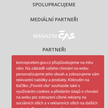
SPOLUPRACUJEME
MEDIÁLNÍ PARTNEŘI
Magazín ČAS - logo
PARTNEŘI
koncepcebim.gov.cz přizpůsobujeme na míru
vám. Na základě vašeho chování na webu
Ministerstvo průmyslu a obc
personalizujeme jeho obsah a zobrazujeme vám
relevantní nabídky a produkty. Kliknutím na
tlačítko „Povolit vše“ souhlasíte také s
využíváním cookies a předáním údajů o chování
na webu pro zobrazení cílené reklamy na
ČAS - logo
sociálních sítích a v reklamních sítích na dalších