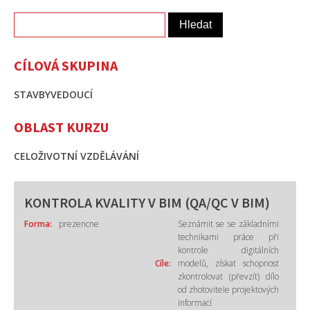
Vyhledávání
CÍLOVÁ SKUPINA
STAVBYVEDOUCÍ
OBLAST KURZU
CELOŽIVOTNÍ VZDĚLÁVÁNÍ
KONTROLA KVALITY V BIM (QA/QC V BIM)
Forma:
prezencne
Seznámit se se základními
technikami práce při
kontrole digitálních
Cíle:
modelů, získat schopnost
zkontrolovat (převzít) dílo
od zhotovitele projektových
informací