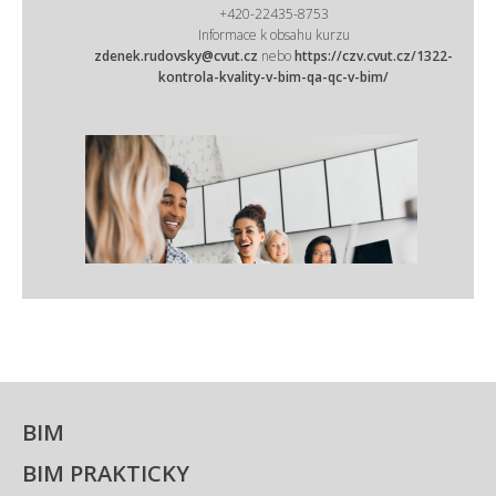
+420-22435-8753
Informace k obsahu kurzu
zdenek.rudovsky@cvut.cz
nebo
https://czv.cvut.cz/1322-
kontrola-kvality-v-bim-qa-qc-v-bim/
BIM
BIM PRAKTICKY