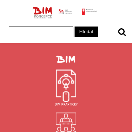
ČAS - logo
MInisterstvo prům
Koncepce BIM - logo
Vyhledávání
BIM PRAKTICKY