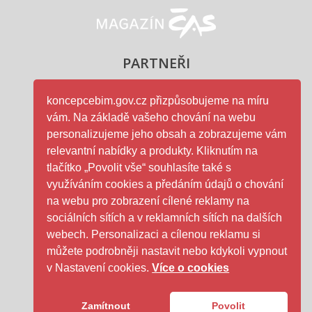
Magazín ČAS - logo
PARTNEŘI
koncepcebim.gov.cz přizpůsobujeme na míru
vám. Na základě vašeho chování na webu
Ministerstvo průmyslu a obc
personalizujeme jeho obsah a zobrazujeme vám
relevantní nabídky a produkty. Kliknutím na
tlačítko „Povolit vše“ souhlasíte také s
využíváním cookies a předáním údajů o chování
na webu pro zobrazení cílené reklamy na
ČAS - logo
sociálních sítích a v reklamních sítích na dalších
webech. Personalizaci a cílenou reklamu si
můžete podrobněji nastavit nebo kdykoli vypnout
SFDI- logo
v Nastavení cookies.
Více o cookies
Zamítnout
Povolit