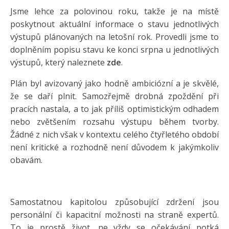
Jsme lehce za polovinou roku, takže je na místě
poskytnout aktuální informace o stavu jednotlivých
výstupů plánovaných na letošní rok. Provedli jsme to
doplněním popisu stavu ke konci srpna u jednotlivých
výstupů, který naleznete
zde
.
Plán byl avizovaný jako hodně ambiciózní a je skvělé,
že se daří plnit. Samozřejmě drobná zpoždění při
pracích nastala, a to jak příliš optimistickým odhadem
nebo zvětšením rozsahu výstupu během tvorby.
Žádné z nich však v kontextu celého čtyřletého období
není kritické a rozhodně není důvodem k jakýmkoliv
obavám.
Samostatnou kapitolou způsobující zdržení jsou
personální či kapacitní možnosti na straně expertů.
To je prostě život, ne vždy se očekávání potká