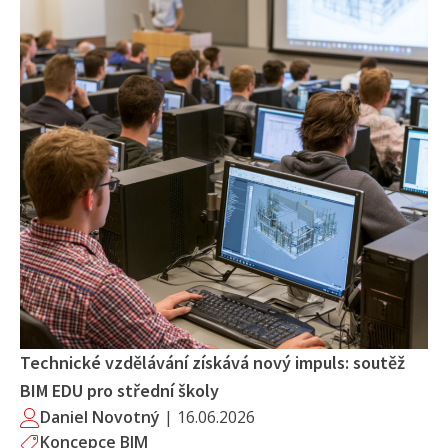
Technické vzdělávání získává nový impuls: soutěž
BIM EDU pro střední školy
Daniel Novotný
|
16.06.2026
Koncepce BIM