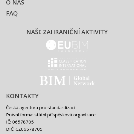
O NÁS
FAQ
NAŠE ZAHRANIČNÍ AKTIVITY
EUBIM - logo
Classification international -
BIM - logo
KONTAKTY
Česká agentura pro standardizaci
Právní forma: státní příspěvková organizace
IČ: 06578705
DIČ: CZ06578705