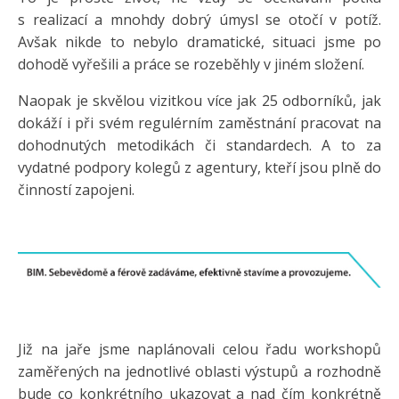
s realizací a mnohdy dobrý úmysl se otočí v potíž.
Avšak nikde to nebylo dramatické, situaci jsme po
dohodě vyřešili a práce se rozeběhly v jiném složení.
Naopak je skvělou vizitkou více jak 25 odborníků, jak
dokáží i při svém regulérním zaměstnání pracovat na
dohodnutých metodikách či standardech. A to za
vydatné podpory kolegů z agentury, kteří jsou plně do
činností zapojeni.
Již na jaře jsme naplánovali celou řadu workshopů
zaměřených na jednotlivé oblasti výstupů a rozhodně
bude co konkrétního ukazovat a nad čím konkrétně