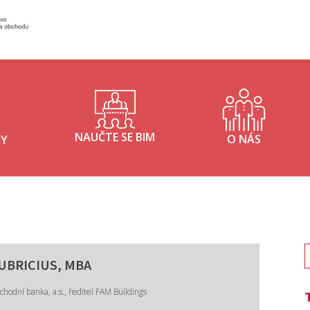
Inisterstvo průmyslu a obchodu - logo
NAUČTE SE BIM
O NÁS
KY
V
RUBRICIUS, MBA
hodní banka, a.s., ředitel FAM Buildings