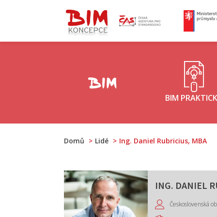
ČAS - logo
M
Koncepce BIM - logo
BIM PRAKTIC
Domů
Lidé
Ing. Daniel Rubricius, MBA
ING. DANIEL 
Československá obc