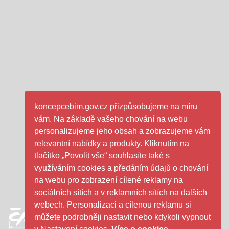
koncepcebim.gov.cz přizpůsobujeme na míru
vám. Na základě vašeho chování na webu
personalizujeme jeho obsah a zobrazujeme vám
relevantní nabídky a produkty. Kliknutím na
tlačítko „Povolit vše“ souhlasíte také s
využíváním cookies a předáním údajů o chování
na webu pro zobrazení cílené reklamy na
sociálních sítích a v reklamních sítích na dalších
webech. Personalizaci a cílenou reklamu si
můžete podrobněji nastavit nebo kdykoli vypnout
tvo průmyslu a obchodu - logo
ČAS - logo
SFDI- logo