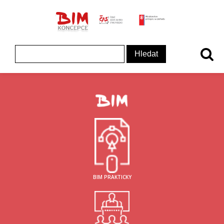
ČAS - logo
MInisterstvo prům
Koncepce BIM - logo
Vyhledávání
BIM PRAKTICKY