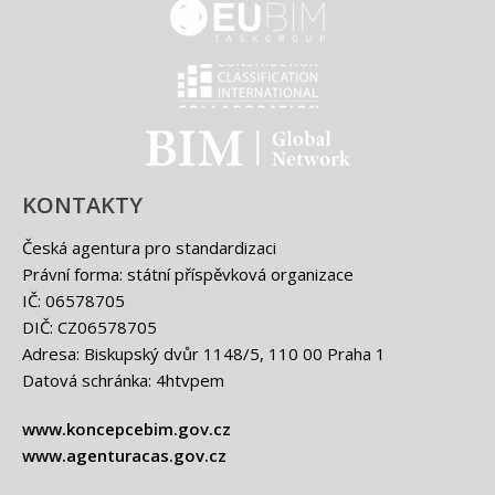
EUBIM - logo
Classification international -
BIM - logo
KONTAKTY
Česká agentura pro standardizaci
Právní forma: státní příspěvková organizace
IČ: 06578705
DIČ: CZ06578705
Adresa: Biskupský dvůr 1148/5, 110 00 Praha 1
Datová schránka: 4htvpem
www.koncepcebim.gov.cz
www.agenturacas.gov.cz