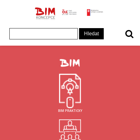
ČAS - logo
MInisterstvo prům
Koncepce BIM - logo
Vyhledávání
BIM PRAKTICKY