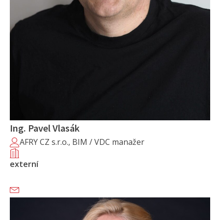
Ing. Pavel Vlasák
AFRY CZ s.r.o., BIM / VDC manažer
externí