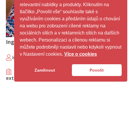
relevantní nabídky a produkty. Kliknutím na
tlačítko „Povolit vše“ souhlasíte také s
využíváním cookies a předáním údajů o chování
na webu pro zobrazení cílené reklamy na
sociálních sítích a v reklamních sítích na dalších
webech. Personalizaci a cílenou reklamu si
Ing. Eva Wernerová, Ph.D.
můžete podrobněji nastavit nebo kdykoli vypnout
VŠB – Technická univerzita Ostrava, BIM
v Nastavení cookies.
Více o cookies
koordinátor a Akademický pracovník FAST VŠB - TU
Ostrava
Zamítnout
Povolit
externí