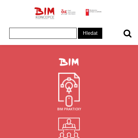
ČAS - logo
MInisterstvo prům
Koncepce BIM - logo
Vyhledávání
BIM PRAKTICKY