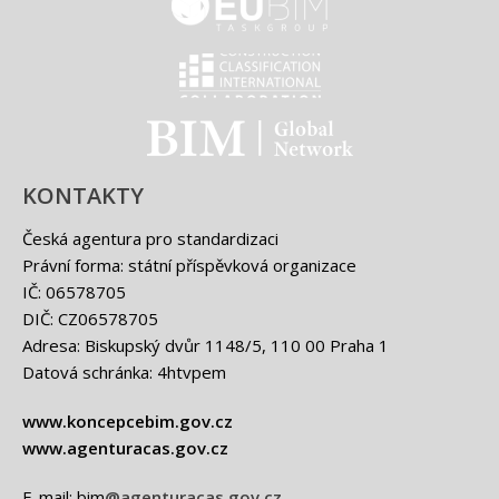
EUBIM - logo
Classification international -
BIM - logo
KONTAKTY
Česká agentura pro standardizaci
Právní forma: státní příspěvková organizace
IČ: 06578705
DIČ: CZ06578705
Adresa: Biskupský dvůr 1148/5, 110 00 Praha 1
Datová schránka: 4htvpem
www.koncepcebim.gov.cz
www.agenturacas.gov.cz
E-mail: bim
@agenturacas.gov.cz