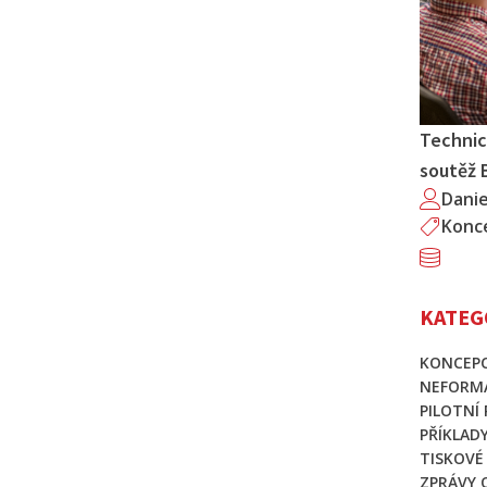
Technic
soutěž 
Dani
Konc
KATEG
KONCEPC
NEFORMÁ
PILOTNÍ
PŘÍKLAD
TISKOVÉ
ZPRÁVY 