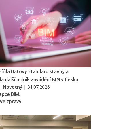
šířila Datový standard stavby a
a další milník zavádění BIM v Česku
el Novotný
|
31.07.2026
epce BIM
,
vé zprávy