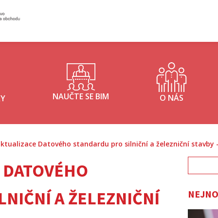
Inisterstvo průmyslu a obchodu - logo
NAUČTE SE BIM
O NÁS
KY
ktualizace Datového standardu pro silniční a železniční stavby –
Vyhledá
E DATOVÉHO
NIČNÍ A ŽELEZNIČNÍ
NEJNO