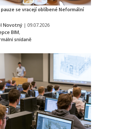
í pauze se vracejí oblíbené Neformální
el Novotný
|
09.07.2026
epce BIM
,
mální snídaně