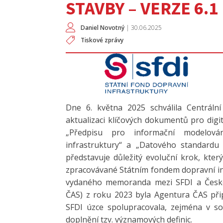
STAVBY – VERZE 6.1
Daniel Novotný
|
30.06.2025
Tiskové zprávy
Dne 6. května 2025 schválila Centráln
aktualizaci klíčových dokumentů pro digit
„Předpisu pro informační modelová
infrastruktury“ a „Datového standardu p
představuje důležitý evoluční krok, kte
zpracovávané Státním fondem dopravní inf
vydaného memoranda mezi SFDI a Česko
ČAS) z roku 2023 byla Agentura ČAS přip
SFDI úzce spolupracovala, zejména v sou
doplnění tzv. významových definic.