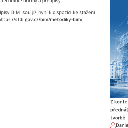
 technické normy a předpisy.
isy BIM jsou již nyní k dispozici ke stažení
https://sfdi.gov.cz/bim/metodiky-bim/
.
Z konfe
přednáš
tvorbě
Dani