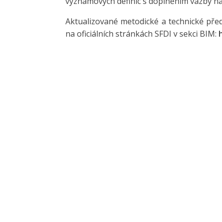
významových definic s doplněním vazby na
Aktualizované metodické a technické předp
na oficiálních stránkách SFDI v sekci BIM: