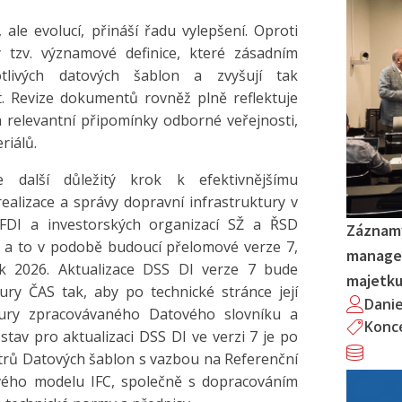
 ale evolucí, přináší řadu vylepšení. Oproti
tzv. významové definice, které zásadním
otlivých datových šablon a zvyšují tak
. Revize dokumentů rovněž plně reflektuje
relevantní připomínky odborné veřejnosti,
riálů.
e další důležitý krok k efektivnějšímu
ealizace a správy dopravní infrastruktury v
SFDI a investorských organizací SŽ a ŘSD
Záznamy
u, a to v podobě budoucí přelomové verze 7,
managem
ok 2026. Aktualizace DSS DI verze 7 bude
majetk
ry ČAS tak, aby po technické stránce její
Dani
ury zpracovávaného Datového slovníku a
Konc
stav pro aktualizaci DSS DI ve verzi 7 je po
etrů Datových šablon s vazbou na Referenční
tového modelu IFC, společně s dopracováním