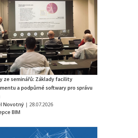
 ze seminářů: Základy facility
entu a podpůrné softwary pro správu
u
el Novotný
|
28.07.2026
epce BIM