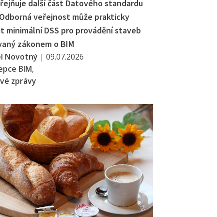
řejňuje další část Datového standardu
 Odborná veřejnost může prakticky
t minimální DSS pro provádění staveb
vaný zákonem o BIM
el Novotný
|
09.07.2026
epce BIM
,
vé zprávy