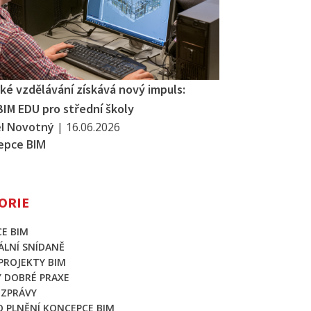
ké vzdělávání získává nový impuls:
BIM EDU pro střední školy
el Novotný
|
16.06.2026
epce BIM
ORIE
E BIM
LNÍ SNÍDANĚ
 PROJEKTY BIM
Y DOBRÉ PRAXE
 ZPRÁVY
O PLNĚNÍ KONCEPCE BIM