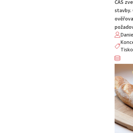
ČAS zve
stavby.
ověřova
požado
Dani
Konc
Tisko