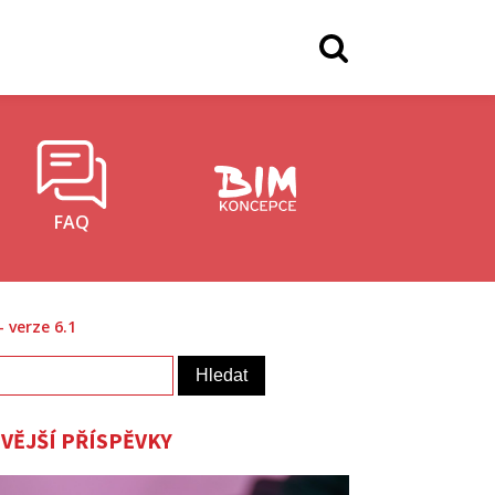
FAQ
 verze 6.1
vání
VĚJŠÍ PŘÍSPĚVKY