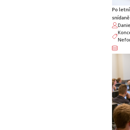
Po letn
snídaně
Dani
Konc
Nefor