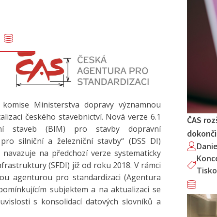
í komise Ministerstva dopravy významnou
alizaci českého stavebnictví. Nová verze 6.1
ČAS roz
ní staveb (BIM) pro stavby dopravní
dokončil
ro silniční a železniční stavby“ (DSS DI)
Dani
rý navazuje na předchozí verze systematicky
Konc
rastruktury (SFDI) již od roku 2018. V rámci
Tisko
u agenturou pro standardizaci (Agentura
omínkujícím subjektem a na aktualizaci se
vislosti s konsolidací datových slovníků a