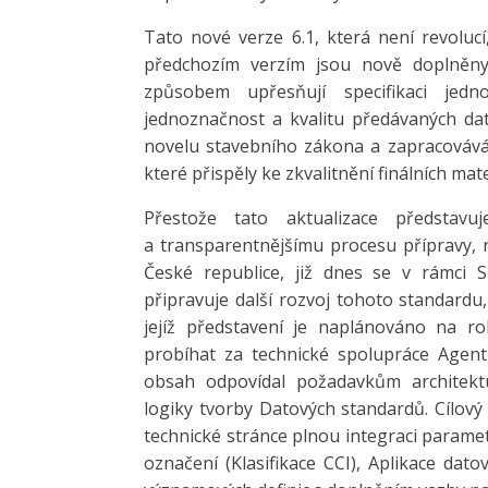
Tato nové verze 6.1, která není revolucí,
předchozím verzím jsou nově doplněny 
způsobem upřesňují specifikaci jedn
jednoznačnost a kvalitu předávaných dat
novelu stavebního zákona a zapracovává 
které přispěly ke zkvalitnění finálních mate
Přestože tato aktualizace představuj
a transparentnějšímu procesu přípravy, r
České republice, již dnes se v rámci 
připravuje další rozvoj tohoto standard
jejíž představení je naplánováno na r
probíhat za technické spolupráce Agentu
obsah odpovídal požadavkům architekt
logiky tvorby Datových standardů. Cílový 
technické stránce plnou integraci param
označení (Klasifikace CCI), Aplikace da