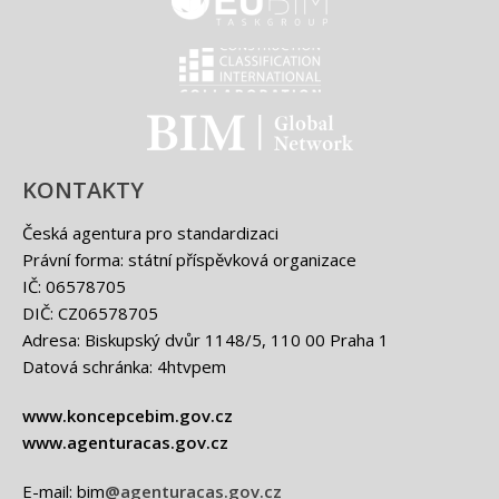
EUBIM - logo
Classification international -
BIM - logo
KONTAKTY
Česká agentura pro standardizaci
Právní forma: státní příspěvková organizace
IČ: 06578705
DIČ: CZ06578705
Adresa: Biskupský dvůr 1148/5, 110 00 Praha 1
Datová schránka: 4htvpem
www.koncepcebim.gov.cz
www.agenturacas.gov.cz
E-mail: bim
@agenturacas.gov.cz