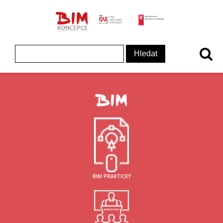
ČAS - logo
MInisterstvo prům
Koncepce BIM - logo
Vyhledávání
BIM PRAKTICKY