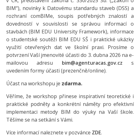
v ČR, představení zákona č. 330/2025 Sb. („Zákon o
BIM“), novinky k Datovému standardu staveb (DSS) a
rozhraní comBIMe, soupis potřebných znalostí a
dovedností v souvislosti se správou informací o
stavbách (BIM EDU University Framework), informace
o studentské soutěži BIM EDU SŠ i praktické ukázky
využití otevřených dat ve školní praxi. Prosíme o
potvrzení Vaší jmenovité účasti do 3. dubna 2026 na e-
mailovou adresu
bim@agenturacas.gov.cz
s
uvedením formy účasti (prezenčně/online).
Účast na workshopu je
zdarma.
Věříme, že workshop přinese inspirativní teoretické i
praktické podněty a konkrétní náměty pro efektivní
implementaci metody BIM do výuky na Vaší škole.
Těšíme se na setkání s Vámi.
Více informací naleznete v pozvánce
ZDE
.