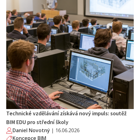
Technické vzdělávání získává nový impuls: soutěž
BIM EDU pro střední školy
Daniel Novotný
|
16.06.2026
Koncepce BIM