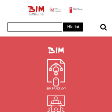
ČAS - logo
MInisterstvo prům
Koncepce BIM - logo
Vyhledávání
BIM PRAKTICKY