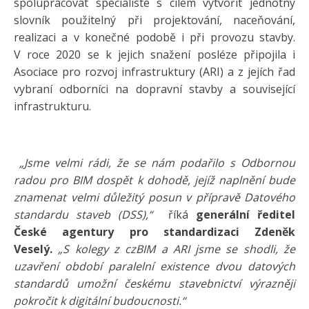
spolupracovat specialisté s cílem vytvořit jednotný
slovník použitelný při projektování, naceňování,
realizaci a v konečné podobě i při provozu stavby.
V roce 2020 se k jejich snažení posléze připojila i
Asociace pro rozvoj infrastruktury (ARI) a z jejích řad
vybraní odborníci na dopravní stavby a související
infrastrukturu.
„Jsme velmi rádi, že se nám podařilo s Odbornou
radou pro BIM dospět k dohodě, jejíž naplnění bude
znamenat velmi důležitý posun v přípravě Datového
standardu staveb (DSS),“
říká
generální ředitel
České agentury pro standardizaci Zdeněk
Veselý.
„S kolegy z czBIM a ARI jsme se shodli, že
uzavření období paralelní existence dvou datových
standardů umožní českému stavebnictví výrazněji
pokročit k digitální budoucnosti.“