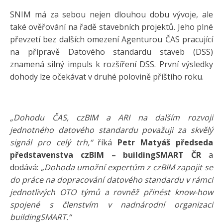
SNIM má za sebou nejen dlouhou dobu vývoje, ale
také ověřování na řadě stavebních projektů. Jeho plné
převzetí bez dalších omezení Agenturou ČAS pracující
na přípravě Datového standardu staveb (DSS)
znamená silný impuls k rozšíření DSS. První výsledky
dohody lze očekávat v druhé polovině příštího roku.
„Dohodu ČAS, czBIM a ARI na dalším rozvoji
jednotného datového standardu považuji za skvělý
signál pro celý trh,“
říká
Petr Matyáš předseda
představenstva czBIM – buildingSMART ČR
a
dodává:
„Dohoda umožní expertům z czBIM zapojit se
do práce na dopracování datového standardu v rámci
jednotlivých OTO týmů a rovněž přinést know-how
spojené s členstvím v nadnárodní organizaci
buildingSMART.“