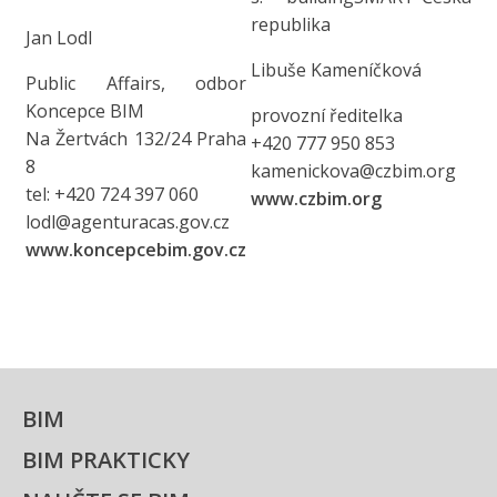
republika
Jan Lodl
Libuše Kameníčková
Public Affairs, odbor
Koncepce BIM
provozní ředitelka
Na Žertvách 132/24 Praha
+420 777 950 853
8
kamenickova@czbim.org
tel: +420 724 397 060
www.czbim.org
lodl@agenturacas.gov.cz
www.koncepcebim.gov.cz
BIM
BIM PRAKTICKY