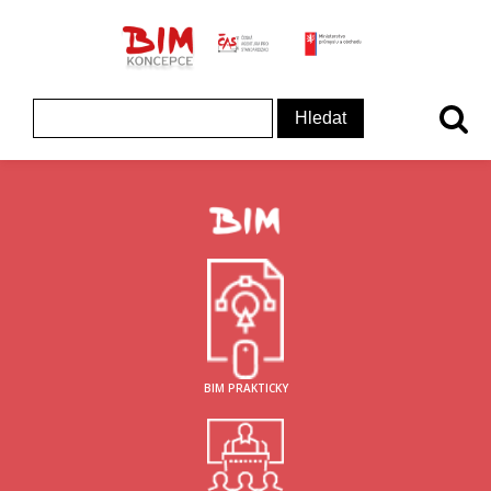
ČAS - logo
MInisterstvo prům
Koncepce BIM - logo
Vyhledávání
BIM PRAKTICKY