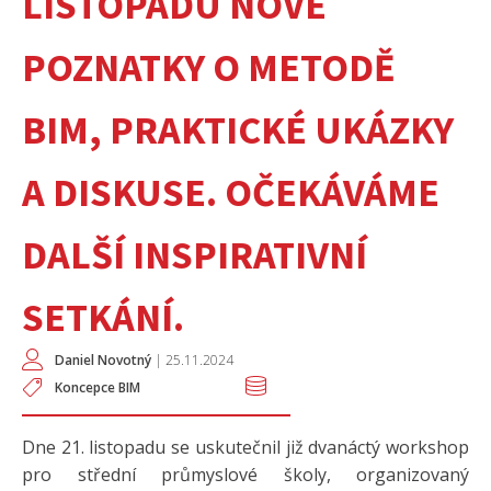
LISTOPADU NOVÉ
POZNATKY O METODĚ
BIM, PRAKTICKÉ UKÁZKY
A DISKUSE. OČEKÁVÁME
DALŠÍ INSPIRATIVNÍ
SETKÁNÍ.
Daniel Novotný
|
25.11.2024
Koncepce BIM
Dne 21. listopadu se uskutečnil již dvanáctý workshop
pro střední průmyslové školy, organizovaný