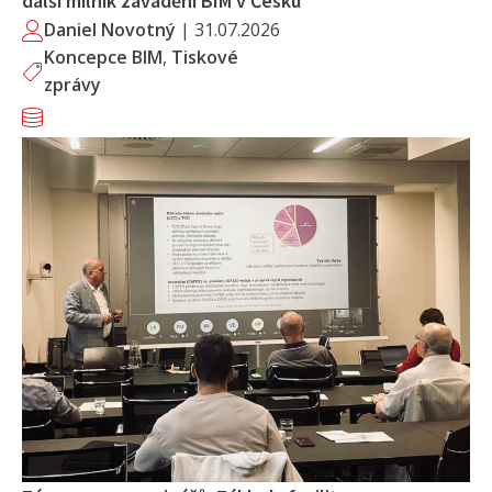
další milník zavádění BIM v Česku
Daniel Novotný
|
31.07.2026
Koncepce BIM
,
Tiskové
zprávy