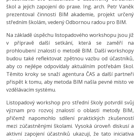
škol a jejich zapojení do praxe. Ing. arch. Petr Vaněk
prezentoval činnosti BIM akademie, projekt určený
středním školám, vedený Odbornou radou pro BIM.
Na základě úspěchu listopadového workshopu jsou již
v přípravě další setkání, která se zaměří na
prohloubení znalostí o metodě BIM. Další workshopy
budou také reflektovat zpětnou vazbu od účastníků,
aby co nejlépe odpovídaly aktuálním potřebám škol.
Těmito kroky se snaží agentura ČAS a další partneři
přispět k tomu, aby metoda BIM našla pevné místo ve
vzdělávacím systému.
Listopadový workshop pro střední školy potvrdil svůj
význam pro rozvoj znalostí o oblasti metody BIM,
přičemž napomohlo sdílení praktických zkušeností
mezi zúčastněnými školami. Vysoká úroveň diskusí a
aktivní zapojení účastníků ukazují, že tato iniciativa