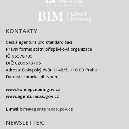
Classification international -
BIM - logo
KONTAKTY
Česká agentura pro standardizaci
Právní forma: státní příspěvková organizace
IČ: 06578705
DIČ: CZ06578705
Adresa: Biskupský dvůr 1148/5, 110 00 Praha 1
Datová schránka: 4htvpem
www.koncepcebim.gov.cz
www.agenturacas.gov.cz
E-mail: bim
@agenturacas.gov.cz
NEWSLETTER: