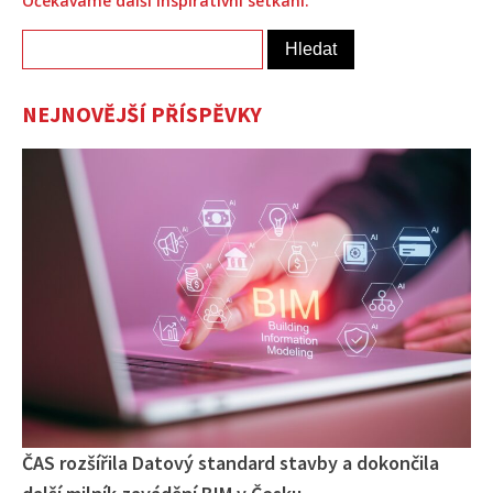
Očekáváme další inspirativní setkání.
Vyhledávání
NEJNOVĚJŠÍ PŘÍSPĚVKY
ČAS rozšířila Datový standard stavby a dokončila