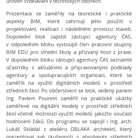
úroveň vzdělávání v technických oborech.
Prezentace se zaměřily na teoretické i praktické
aspekty BIM, které zahrnují jeho použití v
projektování, realizaci i následném provozu staveb.
Dopolední blok zajistili zástupci agentury ČAS,
v odpoledním bloku vystoupil člen pracovní skupiny
BIM EDU pro střední školy a přizvaný host z praxe.
V dopoledním bloku zástupci agentury ČAS seznámili
účastníky s aktuálními a připravovanými podklady
agentury a spolupracujících organizací, které se
zaměřili na využití digitálních modelů v prostředí
středních škol. Po občerstvení se blok, vedený panem
Ing. Pavlem Pourem zaměřil na praktické ukázky
zaměřené na digitální modely v prostředí středních
škol včetně možností využití modelů jakožto součást
hodnocení žáků. Do programu se zapojil i Ing. arch.
Lukáš Skládal z ateliéru OBLAKA architekti, který
prezentoval své zkušenosti s absolventy středních