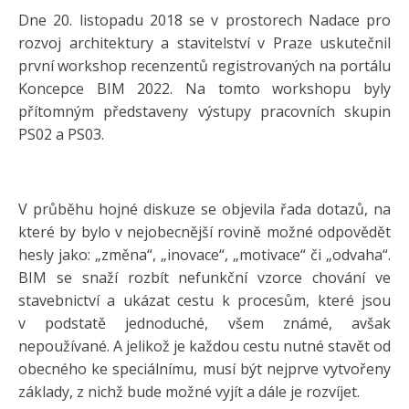
Dne 20. listopadu 2018 se v prostorech Nadace pro
rozvoj architektury a stavitelství v Praze uskutečnil
první workshop recenzentů registrovaných na portálu
Koncepce BIM 2022. Na tomto workshopu byly
přítomným představeny výstupy pracovních skupin
PS02 a PS03.
V průběhu hojné diskuze se objevila řada dotazů, na
které by bylo v nejobecnější rovině možné odpovědět
hesly jako: „změna“, „inovace“, „motivace“ či „odvaha“.
BIM se snaží rozbít nefunkční vzorce chování ve
stavebnictví a ukázat cestu k procesům, které jsou
v podstatě jednoduché, všem známé, avšak
nepoužívané. A jelikož je každou cestu nutné stavět od
obecného ke speciálnímu, musí být nejprve vytvořeny
základy, z nichž bude možné vyjít a dále je rozvíjet.