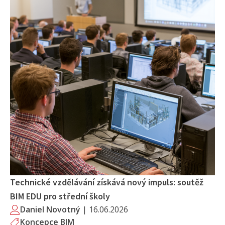
Technické vzdělávání získává nový impuls: soutěž
BIM EDU pro střední školy
Daniel Novotný
|
16.06.2026
Koncepce BIM