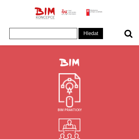
ČAS - logo
MInisterstvo prům
Koncepce BIM - logo
Vyhledávání
BIM PRAKTICKY