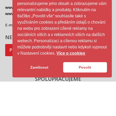
personalizujeme jeho obsah a zobrazujeme vám
www.koncepcebim.gov.cz
relevantní nabídky a produkty. Kliknutím na
www.agenturacas.gov.cz
tlačítko „Povolit vše“ souhlasíte také s
využíváním cookies a předáním údajů o chování
E-mail: bim
@agenturacas.gov.cz
na webu pro zobrazení cílené reklamy na
sociálních sítích a v reklamních sítích na dalších
NEWSLETTER:
webech. Personalizaci a cílenou reklamu si
můžete podrobněji nastavit nebo kdykoli vypnout
Přihlásit se k odběru
v Nastavení cookies.
Více o cookies
Zamítnout
Povolit
SPOLUPRACUJEME
MEDIÁLNÍ PARTNEŘI
Magazín ČAS - logo