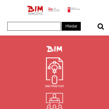
ČAS - logo
MInisterstvo prům
Koncepce BIM - logo
Vyhledávání
BIM PRAKTICKY