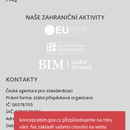
NAŠE ZAHRANIČNÍ AKTIVITY
EUBIM - logo
Classification international -
BIM - logo
KONTAKTY
Česká agentura pro standardizaci
Právní forma: státní příspěvková organizace
IČ: 06578705
DIČ: CZ06578705
Adresa: Biskupský dvůr 1148/5, 110 00 Praha 1
koncepcebim.gov.cz přizpůsobujeme na míru
Datová schránka: 4htvpem
vám. Na základě vašeho chování na webu