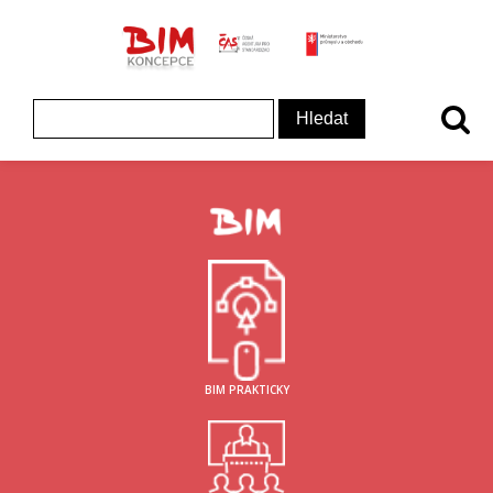
ČAS - logo
MInisterstvo prům
Koncepce BIM - logo
Vyhledávání
BIM PRAKTICKY