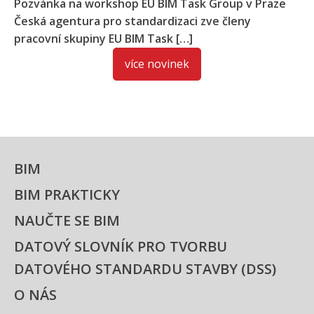
Pozvánka na workshop EU BIM Task Group v Praze
Česká agentura pro standardizaci zve členy
pracovní skupiny EU BIM Task […]
Jak zapojit metodu BIM do výuky? Připojte se
na workshop EDU BIM pro vysoké školy!
Daniel Novotný
|
31.10.2025
Koncepce BIM
Zveme Vás na workshop EDU BIM pro vysoké školy,
který se uskuteční 21. listopadu 2025 od 9:00 do
11:00 hodin […]
Stavební SŠ, pozor! Zveme vás na inspirativní
workshop
Daniel Novotný
|
29.10.2025
Koncepce BIM