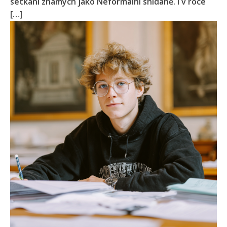
setkání známých jako Neformální snídaně. I v roce
[…]