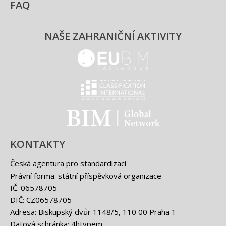
Digitalizace stavebnictví je v plném proudu a
metoda BIM se stává novým standardem. Chcete
připravit své žáky na požadavky praxe […]
Průvodce novým zákonem o správě informací
ve stavebnictví: Co potřebujete vědět
Daniel Novotný
|
22.10.2025
Koncepce BIM
Stavebnictví v České republice stojí na prahu
digitální transformace. Klíčovým milníkem je nový
zákon č. 330/2025 Sb., o správě informací […]
Nenechte si ujít poslední neformální snídani
letošního roku
Daniel Novotný
|
13.10.2025
Koncepce BIM
,
Neformální snídaně