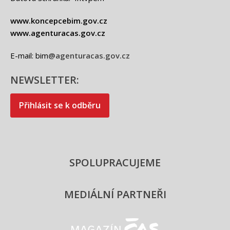
Česká agentura pro standardizaci srdečně zve
všechny příznivce a odborníky z oblasti stavebnictví
na poslední letošní neformální snídani. Půjde o […]
Česká agentura pro standardizaci nově i jako
akreditovaná vzdělávací instituce
Daniel Novotný
|
02.10.2025
Koncepce BIM
,
Tiskové
zprávy
S potěšením si Vás dovolujeme informovat, že Česká
agentura pro standardizaci (ČAS) dne 2. října 2025
úspěšně završila proces akreditace a […]
Na podzim pokračuje Pilotní cyklus vzdělávání
v BIM pro veřejnou správu
Daniel Novotný
|
04.09.2025
Koncepce BIM