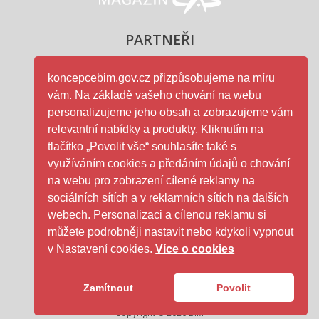
Tým Koncepce BIM České Agentury pro
standardizaci zveřejňuje podzimní nabídku
navazujících workshopů a školení, které probíhají v
koncepcebim.gov.cz přizpůsobujeme na míru
rámci pilotní fáze […]
vám. Na základě vašeho chování na webu
Snídaně s Agenturou: Aktuální informace k
personalizujeme jeho obsah a zobrazujeme vám
relevantní nabídky a produkty. Kliknutím na
přijatému zákonu o BIM
tlačítko „Povolit vše“ souhlasíte také s
Daniel Novotný
|
07.08.2025
využíváním cookies a předáním údajů o chování
Koncepce BIM
,
na webu pro zobrazení cílené reklamy na
Neformální snídaně
sociálních sítích a v reklamních sítích na dalších
webech. Personalizaci a cílenou reklamu si
můžete podrobněji nastavit nebo kdykoli vypnout
I po prázdninách Česká agentura pro standardizaci
v Nastavení cookies.
Více o cookies
(ČAS) pokračuje v úspěšné sérii neformálních
snídaní, které se staly vyhledávanou platformou pro
[…]
Zamítnout
Povolit
Učiněn významný legislativní krok k podpoře