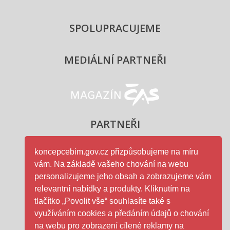
SPOLUPRACUJEME
MEDIÁLNÍ PARTNEŘI
Magazín ČAS - logo
PARTNEŘI
koncepcebim.gov.cz přizpůsobujeme na míru
vám. Na základě vašeho chování na webu
Ministerstvo průmyslu a obc
personalizujeme jeho obsah a zobrazujeme vám
relevantní nabídky a produkty. Kliknutím na
tlačítko „Povolit vše“ souhlasíte také s
využíváním cookies a předáním údajů o chování
na webu pro zobrazení cílené reklamy na
ČAS - logo