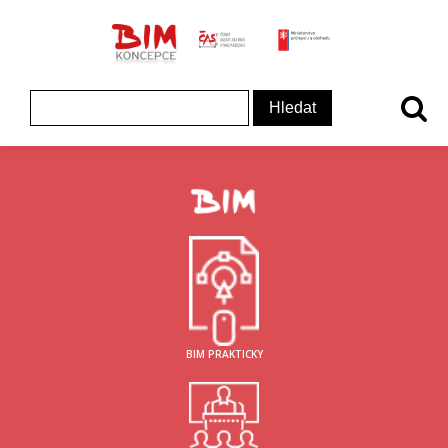
ČAS - logo
MInisterstvo prům
Koncepce BIM - logo
Vyhledávání
BIM PRAKTICKY