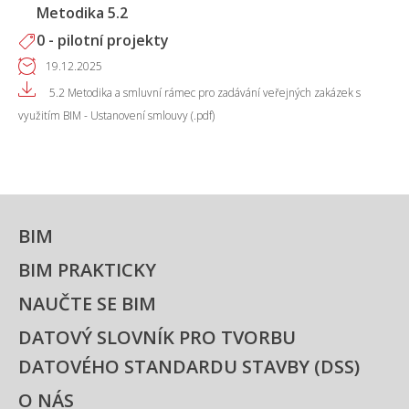
Metodika 5.2
0 - pilotní projekty
19.12.2025
5.2 Metodika a smluvní rámec pro zadávání veřejných zakázek s
využitím BIM - Ustanovení smlouvy (.pdf)
BIM
BIM PRAKTICKY
NAUČTE SE BIM
DATOVÝ SLOVNÍK PRO TVORBU
DATOVÉHO STANDARDU STAVBY (DSS)
O NÁS