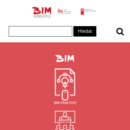
ČAS - logo
MInisterstvo prům
Koncepce BIM - logo
Vyhledávání
BIM PRAKTICKY