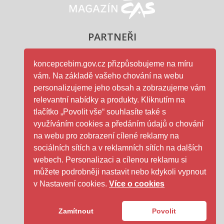
Magazín ČAS - logo
PARTNEŘI
koncepcebim.gov.cz přizpůsobujeme na míru
vám. Na základě vašeho chování na webu
Ministerstvo průmyslu a obc
personalizujeme jeho obsah a zobrazujeme vám
relevantní nabídky a produkty. Kliknutím na
tlačítko „Povolit vše“ souhlasíte také s
využíváním cookies a předáním údajů o chování
na webu pro zobrazení cílené reklamy na
ČAS - logo
sociálních sítích a v reklamních sítích na dalších
webech. Personalizaci a cílenou reklamu si
můžete podrobněji nastavit nebo kdykoli vypnout
SFDI- logo
v Nastavení cookies.
Více o cookies
Zamítnout
Povolit
GDPR
|
Cookies