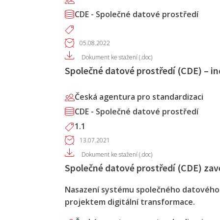
CDE - Společné datové prostředí
05.08.2022
Dokument ke stažení (.doc)
Společné datové prostředí (CDE) – ind
Česká agentura pro standardizaci
CDE - Společné datové prostředí
1.1
13.07.2021
Dokument ke stažení (.doc)
Společné datové prostředí (CDE) zave
Nasazení systému společného datového pr
projektem digitální transformace.