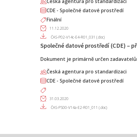
Česká agentura pro standardizaci
CDE - Společné datové prostředí
Finální
11.12.2020
ČAS-P02-V14c-E4-R01_031 (.doc)
Společné datové prostředí (CDE) – př
Dokument je primárně určen zadavatelům
Česká agentura pro standardizaci
CDE - Společné datové prostředí
31.03.2020
ČAS-PS00-V14a-E2-R01_011 (.doc)