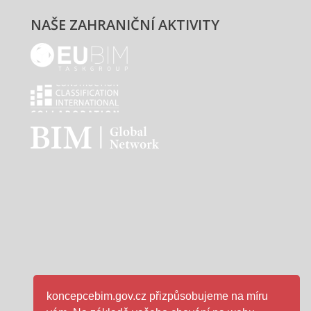
NAŠE ZAHRANIČNÍ AKTIVITY
EUBIM - logo
Classification international - logo
BIM - logo
koncepcebim.gov.cz přizpůsobujeme na míru