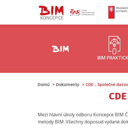
ČAS - logo
M
Koncepce BIM - logo
BIM PRAKTIC
Domů
Dokumenty
CDE - Společné datov
CDE
Mezi hlavní úkoly odboru Koncepce BIM Č
metody BIM. Všechny doposud vydané doku