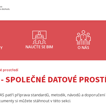
Inisterstvo průmyslu a obchodu - logo
NAUČTE SE BIM
O NÁS
KY
é prostředí
 - SPOLEČNÉ DATOVÉ PROST
AS patří příprava standardů, metodik, návodů a doporučen
menty si můžete stáhnout v této sekci.