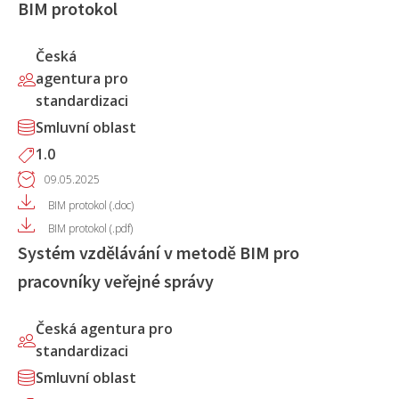
BIM protokol
Česká
agentura pro
standardizaci
Smluvní oblast
1.0
09.05.2025
BIM protokol (.doc)
BIM protokol (.pdf)
Systém vzdělávání v metodě BIM pro
pracovníky veřejné správy
Česká agentura pro
standardizaci
Smluvní oblast