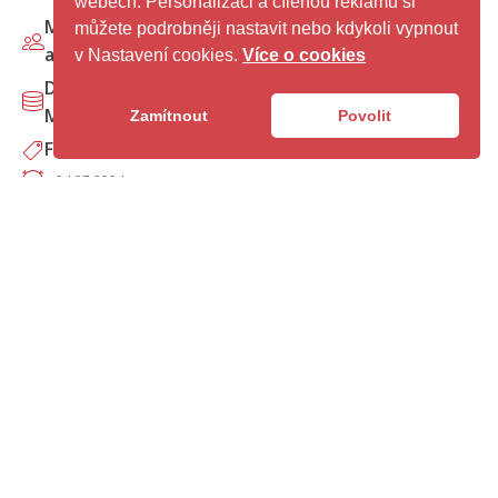
webech. Personalizaci a cílenou reklamu si
Ministerstvo průmyslu
můžete podrobněji nastavit nebo kdykoli vypnout
a obchodu
v Nastavení cookies.
Více o cookies
Dokumenty vlády ČR,
MPO a ČAS
Zamítnout
Povolit
Finální
24.07.2024
Aktualizace Koncepce zavádění metody BIM v České republice (.doc)
Zpráva o stavu pilotních projektů ČAS k datu 31.
prosince 2023
Rekapitulace postupu jednotlivých pilotních
projektů, které jsou zapojeny do Programu
pilotních projektů BIM České agentury pro
standardizaci.
Česká agentura pro
standardizaci