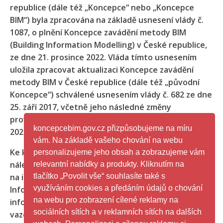
republice (dále též „Koncepce“ nebo „Koncepce
BIM“) byla zpracována na základě usnesení vlády č.
1087, o plnění Koncepce zavádění metody BIM
(Building Information Modelling) v České republice,
ze dne 21. prosince 2022. Vláda tímto usnesením
uložila zpracovat aktualizaci Koncepce zavádění
metody BIM v České republice (dále též „původní
Koncepce“) schválené usnesením vlády č. 682 ze dne
25. září 2017, včetně jeho následné změny
provedené usnesením vlády č. 41 ze dne 18. ledna
koncepcebim.gov.cz přizpůsobujeme na míru
2021.
vám. Na základě vašeho chování na webu
Ke klíčovým důvodům aktualizace původní Koncepce
personalizujeme jeho obsah a zobrazujeme vám
náleží rozšíření konceptu BIM z původního zaměření
relevantní nabídky a produkty. Kliknutím na
tlačítko „Povolit vše“ souhlasíte také s
na informační modelování staveb (Building
využíváním cookies a předáním údajů o chování
Information Modelling) na širší oblast managementu
na webu pro zobrazení cílené reklamy na
informací o stavbách, včetně jejich souvislostí a
sociálních sítích a v reklamních sítích na dalších
vazeb v rámci vystavěného prostředí.