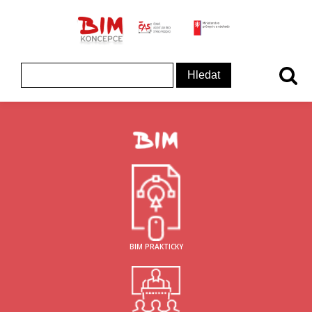
ČAS - logo
MInisterstvo prům
Koncepce BIM - logo
Vyhledávání
BIM PRAKTICKY