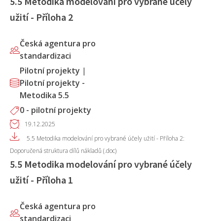
5.5 Metodika modelování pro vybrané účely
užití - Příloha 2
Česká agentura pro
standardizaci
Pilotní projekty
|
Pilotní projekty -
Metodika 5.5
0 - pilotní projekty
19.12.2025
5.5 Metodika modelování pro vybrané účely užití - Příloha 2:
Doporučená struktura dílů nákladů (.doc)
5.5 Metodika modelování pro vybrané účely
užití - Příloha 1
Česká agentura pro
standardizaci