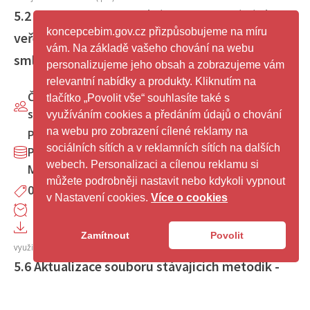
5.2 Metodika a smluvní rámec pro zadávání
koncepcebim.gov.cz přizpůsobujeme na míru
veřejných zakázek s využitím BIM - Ustanovení
vám. Na základě vašeho chování na webu
smlouvy
personalizujeme jeho obsah a zobrazujeme vám
relevantní nabídky a produkty. Kliknutím na
Česká agentura pro
tlačítko „Povolit vše“ souhlasíte také s
standardizaci
využíváním cookies a předáním údajů o chování
na webu pro zobrazení cílené reklamy na
Pilotní projekty
|
sociálních sítích a v reklamních sítích na dalších
Pilotní projekty -
webech. Personalizaci a cílenou reklamu si
Metodika 5.2
můžete podrobněji nastavit nebo kdykoli vypnout
0 - pilotní projekty
v Nastavení cookies.
Více o cookies
19.12.2025
5.2 Metodika a smluvní rámec pro zadávání veřejných zakázek s
Zamítnout
Povolit
využitím BIM - Ustanovení smlouvy (.pdf)
5.6 Aktualizace souboru stávajících metodik -
5.6.4