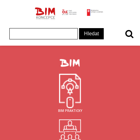
ČAS - logo
MInisterstvo prům
Koncepce BIM - logo
Vyhledávání
BIM PRAKTICKY