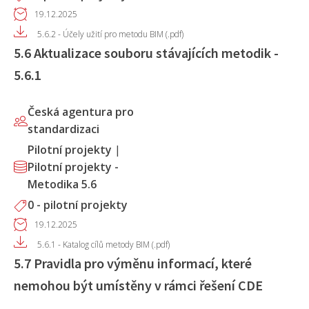
19.12.2025
5.6.2 - Účely užití pro metodu BIM (.pdf)
5.6 Aktualizace souboru stávajících metodik -
5.6.1
Česká agentura pro
standardizaci
Pilotní projekty
|
Pilotní projekty -
Metodika 5.6
0 - pilotní projekty
19.12.2025
5.6.1 - Katalog cílů metody BIM (.pdf)
5.7 Pravidla pro výměnu informací, které
nemohou být umístěny v rámci řešení CDE