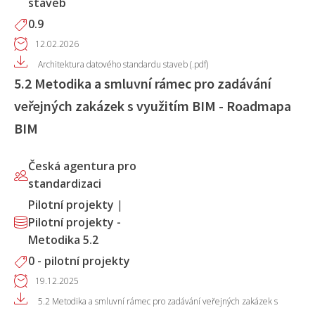
staveb
0.9
12.02.2026
Architektura datového standardu staveb (.pdf)
5.2 Metodika a smluvní rámec pro zadávání
veřejných zakázek s využitím BIM - Roadmapa
BIM
Česká agentura pro
standardizaci
Pilotní projekty
|
Pilotní projekty -
Metodika 5.2
0 - pilotní projekty
19.12.2025
5.2 Metodika a smluvní rámec pro zadávání veřejných zakázek s