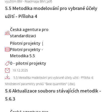
využitím BIM - Roadmapa BIM (.pdf)
5.5 Metodika modelování pro vybrané účely
užití - Příloha 4
Česká agentura pro
standardizaci
Pilotní projekty
|
Pilotní projekty -
Metodika 5.5
0 - pilotní projekty
19.12.2025
5.5 Metodika modelování pro vybrané účely užití - Příloha 4:
Množstevní parametry prvků "Base quantities" (.doc)
5.6 Aktualizace souboru stávajících metodik -
5.6.3